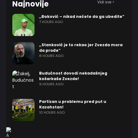
Najnovije
Vidi sve >
,,Đoković – nikad nećete da ga ubedite”
7 HOURS AGO
,,Stanković je to rekao jer Zvezda mora
da prođe”
8 HOURS AGO
Budućnost dovodi nekadašnjeg
košarkaša Zvezde!
9 HOURS AGO
Partizan u problemu pred put u
Kazahstan!
10 HOURS AGO