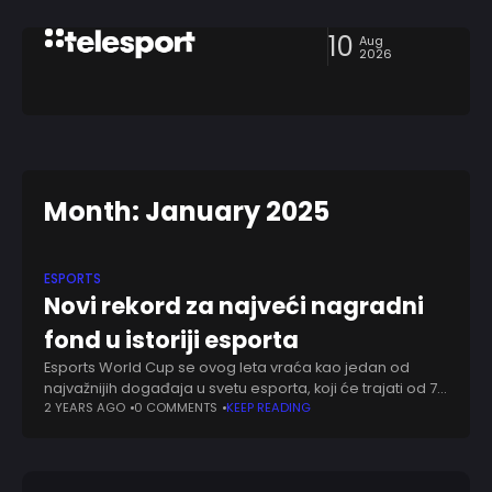
10
Aug
2026
Month: January 2025
ESPORTS
Novi rekord za najveći nagradni
fond u istoriji esporta
Esports World Cup se ovog leta vraća kao jedan od
najvažnijih događaja u svetu esporta, koji će trajati od 7.
jula do 24. avgusta. Takmičenje će okupiti vrhunske
2 YEARS AGO
0 COMMENTS
KEEP READING
esportiste, koji