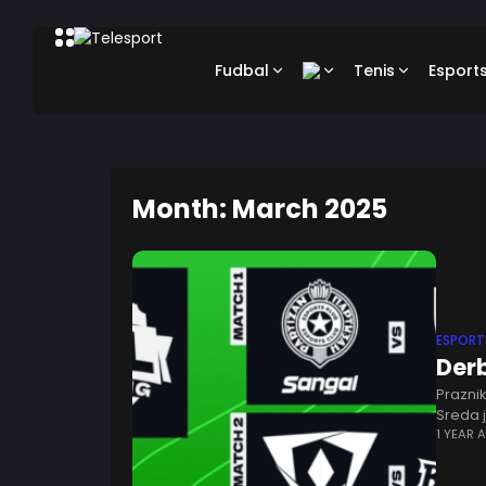
Fudbal
Tenis
Esport
Month: March 2025
ESPORT
Derb
Praznik
Sreda j
novog 
1 YEAR 