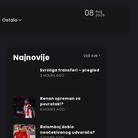
08
Aug
2026
Ostalo
Najnovije
Vidi sve >
Evroliga transferi – pregled
3 HOURS AGO
Kenan spreman za
povratak!?
6 HOURS AGO
Bolomboj dobio
neočekivanog udvarača?
7 HOURS AGO