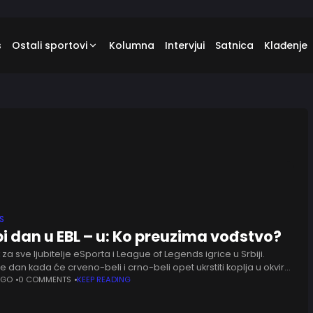
s
Ostali sportovi
Kolumna
Intervjui
Satnica
Klađenje
S
i dan u EBL – u: Ko preuzima vođstvo?
 za sve ljubitelje eSporta i League of Legends igrice u Srbiji.
e dan kada će crveno-beli i crno-beli opet ukrstiti koplja u okviru
večitog derbija kada je
AGO
0 COMMENTS
KEEP READING