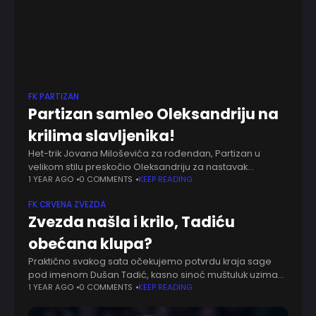
FK PARTIZAN
Partizan samleo Oleksandriju na
krilima slavljenika!
Het-trik Jovana Miloševića za rođendan, Partizan u
velikom stilu preskočio Oleksandriju za nastavak
kvalifikacija - 4:0 (3:0). Malo je falilo da Humska doživi
1 YEAR AGO
0 COMMENTS
KEEP READING
hladan tuš već posle pet minuta. Očajna
FK CRVENA ZVEZDA
Zvezda našla i krilo, Tadiću
obećana klupa?
Praktično svakog sata očekujemo potvrdu kraja sage
pod imenom Dušan Tadić, kasno sinoć muštuluk uzima
Mondo. Ne stavlja tačku Crvena zvezda na pojačanja,
1 YEAR AGO
0 COMMENTS
KEEP READING
Mocart Sport nam donosi potvrdu da tek