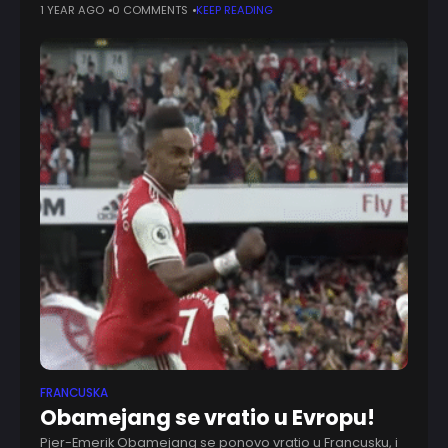
pojačanje Plavih. Nije prošlo mnogo vremena od naše
1 YEAR AGO
0 COMMENTS
KEEP READING
informacije da u Podgorici intenzivno rade na
FRANCUSKA
Obamejang se vratio u Evropu!
Pjer-Emerik Obamejang se ponovo vratio u Francusku, i