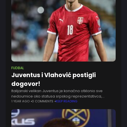
FUDBAL
Juventus i Vlahović postigli
dogovor!
Italijanski velikan Juventus je konačno otklonio sve
nedoumice oko statusa srpskog reprezentativca,
Dušana Vlahovića. Jasno staveći do znanja pod kojim
1 YEAR AGO
0 COMMENTS
KEEP READING
uslovima bi srpski napadač mogao da napusti klub ovog
leta.