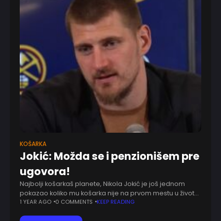
KOŠARKA
Jokić: Možda se i penzionišem pre
ugovora!
Najbolji košarkaš planete, Nikola Jokić je još jednom
pokazao koliko mu košarka nije na prvom mestu u životu.
Barem ako je suditi po rečima njegovog nekadašnjeg
1 YEAR AGO
0 COMMENTS
KEEP READING
saigrača Demarkusa Kazinsa. Tokom