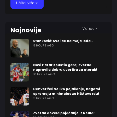
Učitaj više
Najnovije
Vidi sve >
Stanković: Sve ide na moja leđa…
9 HOURS AGO
Novi Pazar spustio gard, Zvezda
napravila dobru uvertiru za utorak!
10 HOURS AGO
Denver želi veliko pojačanje, nagetsi
spremaju minimalac za NBA zvezdu!
11 HOURS AGO
Zvezda dovela pojačanje iz Reala!