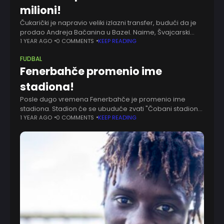
milioni!
Čukarički je napravio veliki izlazni transfer, budući da je
prodao Andreja Bačanina u Bazel. Naime, Švajcarski
klub će na ime transfera platiti 2.500.000 evra. Čukarički
1 YEAR AGO
0 COMMENTS
KEEP READING
je potvrdio ovu prodaju. -
FUDBAL
Fenerbahče promenio ime
stadiona!
Posle dugo vremena Fenerbahče je promenio ime
stadiona. Stadion će se ubuduće zvati "Čobani stadion"
(Chobani). Ime "Šukru Saračoglu" tako posle skoro 30
1 YEAR AGO
0 COMMENTS
KEEP READING
godina odlazi u istoriju. Ugovor sa pomenutom