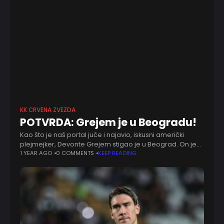
KK CRVENA ZVEZDA
POTVRDA: Grejem je u Beogradu!
Kao što je naš portal juče i najavio, iskusni američki
plejmejker, Devonte Grejem stigao je u Beograd. On je
na svom Instagram nalogu i sam potvrdio dolazak u
1 YEAR AGO
0 COMMENTS
KEEP READING
srpsku prestonicu,