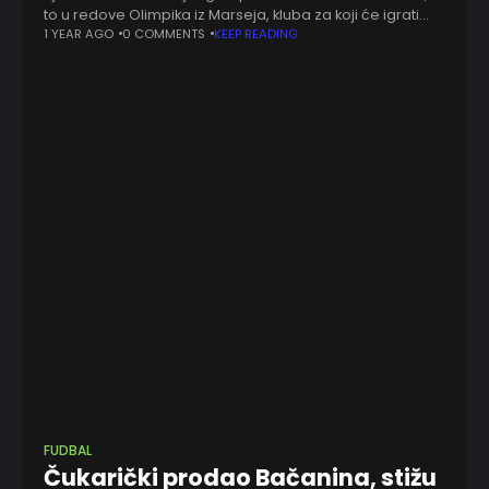
to u redove Olimpika iz Marseja, kluba za koji će igrati
drugi put u svojoj karijeri. Iskusni napadač iz Gabona
1 YEAR AGO
0 COMMENTS
KEEP READING
potpisao je
FUDBAL
Čukarički prodao Bačanina, stižu