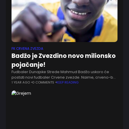
FK CRVENA ZVEZDA
Badžo je Zvezdino novo milionsko
pojačanje!
Fudbaler Dunajske Strede Mahmud Badžo uskoro će
postati novi fudbaler Crvene zvezde. Naime, crveno-beli
će na ime transfera platiti 2.500.000 evra klubu iz
1 YEAR AGO
0 COMMENTS
KEEP READING
Slovačke. Badžo ima 20 godina, pokriva poziciju