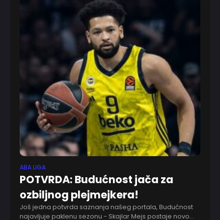
ABA LIGA
POTVRDA: Budućnost jača za
ozbiljnog plejmejkera!
Još jedna potvrda saznanja našeg portala, Budućnost
najavljuje paklenu sezonu - Skajlar Mejs postaje novo