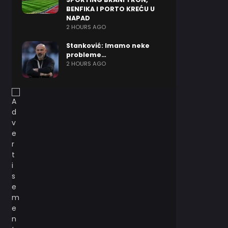
BENFIKA I PORTO KREĆU U
NAPAD
2 HOURS AGO
Stanković: Imamo neke
probleme…
2 HOURS AGO