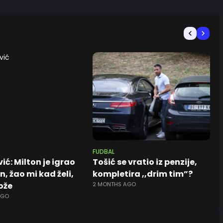
FUDBAL
ć: Milton je igrao
Tošić se vratio iz penzije,
, žao mi kad želi,
kompletira ,,drim tim”?
ože
2 MONTHS AGO
AGO