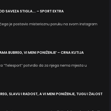
OD SAVEZA STIGLA…. – SPORT EXTRA
g čega je postavio misterioznu poruku na svom instagram
MA BUBREG, VI MENI PONIŽENJE’ – CRNA KUTIJA
je za “Telesport” potvrdio da za njega nema mjesta u
EG, SLAVU I RADOST, A VI MENI PONIŽENJE, TUGU I ŽALOST