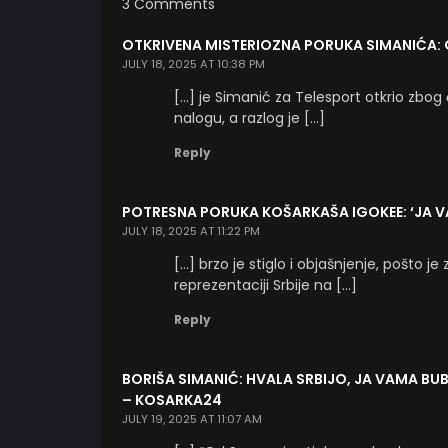
3 Comments
OTKRIVENA MISTERIOZNA PORUKA SIMANIĆA: 
JULY 18, 2025 AT 10:38 PM
[…] je Simanić za Telesport otkrio zbo
nalogu, a razlog je […]
Reply
POTRESNA PORUKA KOŠARKAŠA IGOKEE: ‘JA VA
JULY 18, 2025 AT 11:22 PM
[…] brzo je stiglo i objašnjenje, pošto 
reprezentaciji Srbije na […]
Reply
BORIŠA SIMANIĆ: HVALA SRBIJO, JA VAMA BUBR
– KOSARKA24
JULY 19, 2025 AT 11:07 AM