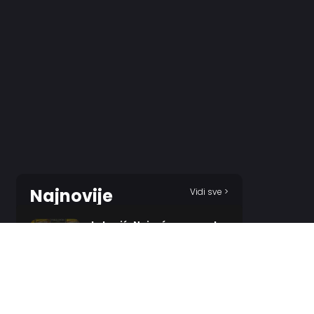
Najnovije
Vidi sve >
Luković: Najveća nepravda
je sigurno kada sam otišao
iz Partizana
29 MINUTES AGO
Bolomboj ipak neće menjati
klub?