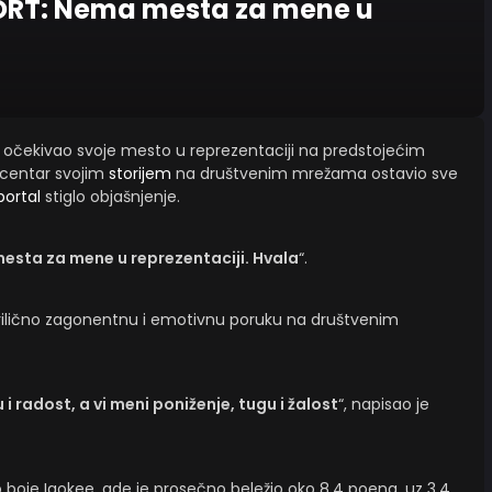
PORT: Nema mesta za mene u
o i očekivao svoje mesto u reprezentaciji na predstojećim
i centar svojim
storijem
na društvenim mrežama ostavio sve
portal
stiglo objašnjenje.
esta za mene u reprezentaciji. Hvala
“.
prilično zagonentnu i emotivnu poruku na društvenim
i radost, a vi meni poniženje, tugu i žalost
“, napisao je
boje Igokee, gde je prosečno beležio oko 8,4 poena, uz 3,4