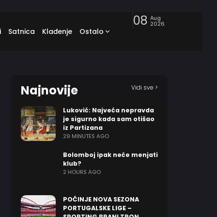
08
Aug
2026
i
Satnica
Klađenje
Ostalo
Najnovije
Vidi sve >
Luković: Najveća nepravda
je sigurno kada sam otišao
iz Partizana
29 MINUTES AGO
Bolomboj ipak neće menjati
klub?
2 HOURS AGO
POČINJE NOVA SEZONA
PORTUGALSKE LIGE –
SPORTING BRANI TRON,