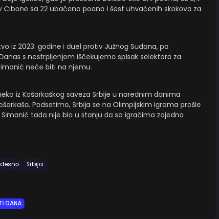
tiv Cibone sa 22 ubačena poena i šest uhvaćenih skokova za
vo iz 2023. godine i duel protiv Južnog Sudana, pa
Danas s nestrpljenjem iščekujemo spisak selektora za
 Simanić neće biti na njemu.
 neko iz Košarkaškog saveza Srbije u narednim danima
šarkaša. Podsetimo, Srbija se na Olimpijskim igrama prošle
 Simanić tada nije bio u stanju da sa igračima zajedno
 desno
Srbija
TI DANA