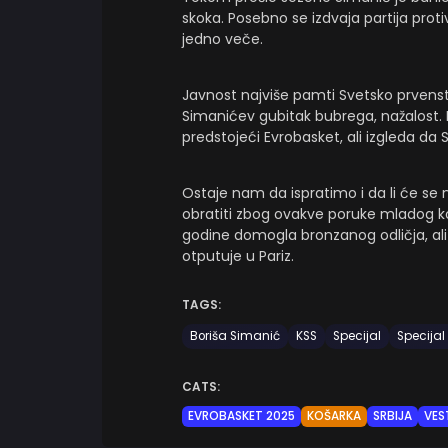
skoka. Posebno se izdvaja partija pro
jedno veče.
Javnost najviše pamti Svetsko prvenst
Simanićev gubitak bubrega, nažalost. 
predstojeći Evrobasket, ali izgleda da
Ostaje nam da ispratimo i da li će se
obratiti zbog ovakve poruke mladog ko
godine domogla bronzanog odličja, ali
otputuje u Pariz.
TAGS:
Boriša Simanić
KSS
Specijal
Specijal
CATS:
EVROBASKET 2025
KOŠARKA
SRBIJA
VES