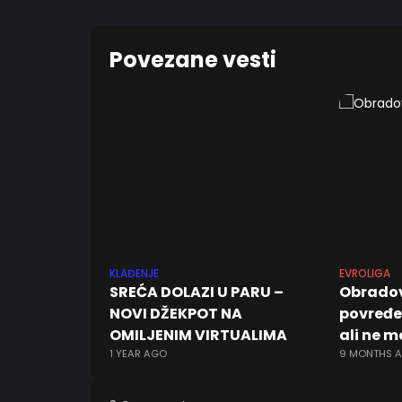
Povezane vesti
KLAĐENJE
EVROLIGA
SREĆA DOLAZI U PARU –
Obradovi
NOVI DŽEKPOT NA
povređen
OMILJENIM VIRTUALIMA
ali ne m
1 YEAR AGO
9 MONTHS 