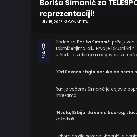
Boriša Simanić za TELES
reprezentaciji!
JULY 18, 2025
3 COMMENTS
Nadao se
Boriša Simanić
, priželjkiva
takmičenjima, ali… Prvo je iskusni kriln
u čudu, a zatim je u odgovoru za naš
“
Od Saveza stigla poruka da nema m
Ranije večeras Simanić je objavio po
mrežama.
“
Hvala, Srbijo. Ja vama bubreg, slavu 
košarkaš.
Tokom prošle sezone Simanić je banio 