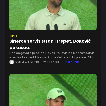
TENIS
Sinerov servis strah i trepet, Đoković
pokušao…
Bez odgovora je ostao Novak Đoković na Sinerov servis,
eventualno vimbldonsko finale čekamo dogodine. Bila bi
veća šteta da je prosuto više prilika za brejk, baš i
VUK MLADENOVIĆ
4 WEEKS AGO
KEEP READING
nemamo pravo da