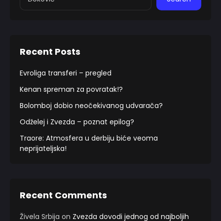
Recent Posts
Evroliga transferi – pregled
Kenan spreman za povratak!?
Bolomboj dobio neočekivanog udvarača?
Odželej i Zvezda – poznat epilog?
Traore: Atmosfera u derbiju biće veoma
neprijateljska!
Recent Comments
Živela Srbija
on
Zvezda dovodi jednog od najboljih