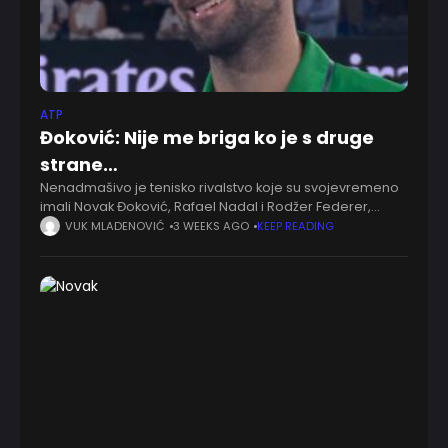
ATP
Đoković: Nije me briga ko je s druge
strane…
Nenadmašivo je tenisko rivalstvo koje su svojevremeno
imali Novak Đoković, Rafael Nadal i Rodžer Federer,
nama uvek imponuje da se prisećamo pobeda. Velika
VUK MLADENOVIĆ
3 WEEKS AGO
KEEP READING
trojka ostala je samo s najboljim svih