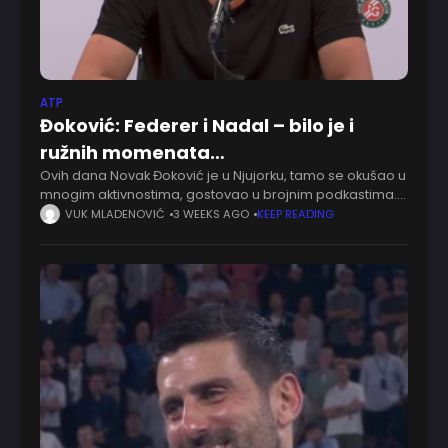
ATP
Đoković: Federer i Nadal – bilo je i
ružnih momenata…
Ovih dana Novak Đoković je u Njujorku, tamo se okušao u
mnogim aktivnostima, gostovao u brojnim podkastima.
Javnost se najviše interesuje za najveće tenisko rivalstvo
VUK MLADENOVIĆ
3 WEEKS AGO
KEEP READING
ikad, Kevin Hart je naterao