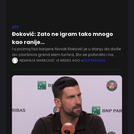
ATP
Đoković: Zato ne igram tako mnogo
kao ranije…
I u poznoj fazi karijere Novak Đoković je u stanju da dođe
do završnica grend slem turnira, što se potvrdilo i na
Vimbldonu. Komentarišući nastup na londonskoj travi,
NEMANJA MARKOVIĆ
3 WEEKS AGO
KEEP READING
srpski teniser