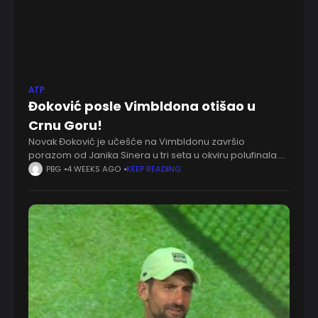
ATP
Đoković posle Vimbldona otišao u
Crnu Goru!
Novak Đoković je učešće na Vimbldonu završio
porazom od Janika Sinera u tri seta u okviru polufinala.
Najbolji teniser u istoriji se nije dugo posle toga
PBG
4 WEEKS AGO
KEEP READING
zadržavao u Londonu, već