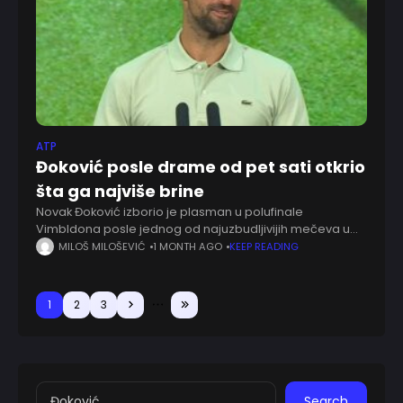
ATP
Đoković posle drame od pet sati otkrio
šta ga najviše brine
Novak Đoković izborio je plasman u polufinale
Vimbldona posle jednog od najuzbudljivijih mečeva u
karijeri. Srpski teniser je posle pet sati i 15 minuta igre
MILOŠ MILOŠEVIĆ
1 MONTH AGO
KEEP READING
savladao Feliksa Ože-Alijasima rezultatom 7:6,
1
2
3
Search