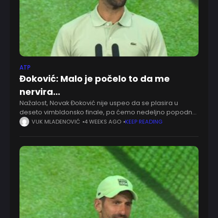
ATP
Đoković: Malo je počelo to da me
nervira…
Nažalost, Novak Đoković nije uspeo da se plasira u
deseto vimbldonsko finale, pa ćemo nedeljno popodne
nešto drugačije da provedemo. Stalno potenciramo na
VUK MLADENOVIĆ
4 WEEKS AGO
KEEP READING
još jedan grend slem pehar, ali nismo