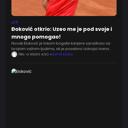
ATP
Đoković otkrio: Uzeo me je pod svoje i
mnogo pomogao!
Novak Đoković je tokom bogate karijere sarađivao sa
brojnim važnim ljudima, ali je posebno izdvojio Ivana
Ljubičića, koji mu je mnogo pomogao na početku
PBG
2 WEEKS AGO
KEEP READING
profesionalnog puta. Hrvatski teniser je 2006.