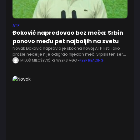
ATP
Đoković napredovao bez meča: Srbin
ponovo među pet najboljih na svetu
Novak Đoković napravio je skok na novoj ATP listi, iako
prošle nedelje nije odigrao nijedan meč. Srpski teniser
sada zauzima peto mesto na svetu sa 3.670 bodova,
MILOŠ MILOŠEVIĆ
2 WEEKS AGO
KEEP READING
nakon što su