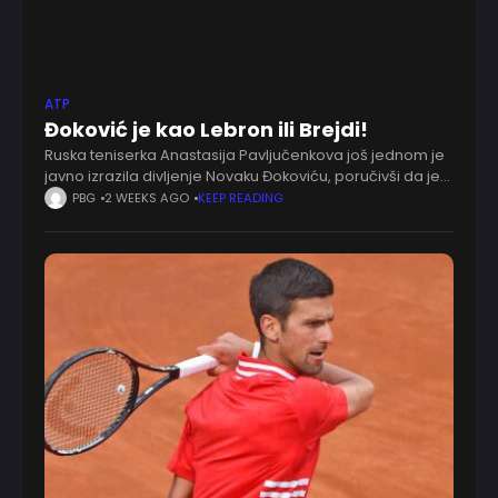
ATP
Đoković je kao Lebron ili Brejdi!
Ruska teniserka Anastasija Pavljučenkova još jednom je
javno izrazila divljenje Novaku Đokoviću, poručivši da je
srpski as oličenje vrhunskog profesionalizma i jedan od
PBG
2 WEEKS AGO
KEEP READING
retkih sportista koji i u poznim igračkim