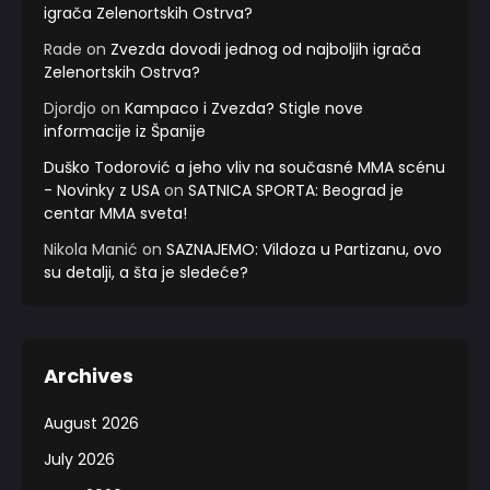
igrača Zelenortskih Ostrva?
Rade
on
Zvezda dovodi jednog od najboljih igrača
Zelenortskih Ostrva?
Djordjo
on
Kampaco i Zvezda? Stigle nove
informacije iz Španije
Duško Todorović a jeho vliv na současné MMA scénu
- Novinky z USA
on
SATNICA SPORTA: Beograd je
centar MMA sveta!
Nikola Manić
on
SAZNAJEMO: Vildoza u Partizanu, ovo
su detalji, a šta je sledeće?
Archives
August 2026
July 2026