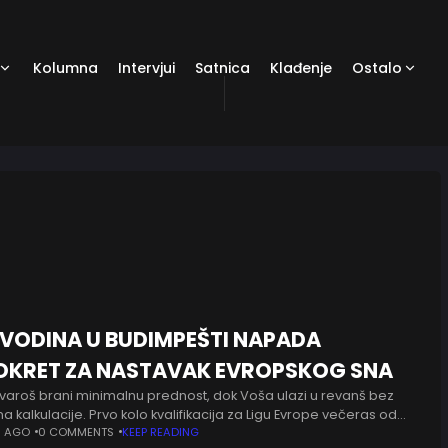
Kolumna
Intervjui
Satnica
Klađenje
Ostalo
VODINA U BUDIMPEŠTI NAPADA
OKRET ZA NASTAVAK EVROPSKOG SNA
varoš brani minimalnu prednost, dok Voša ulazi u revanš bez
a kalkulacije. Prvo kolo kvalifikacija za Ligu Evrope večeras od
časova donosi nastavak komšijskog derbija u kojem će
S AGO
0 COMMENTS
KEEP READING