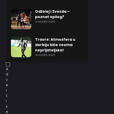
Odželej i Zvezda –
poznat epilog?
3 HOURS AGO
Traore: Atmosfera u
derbiju biće veoma
neprijateljska!
4 HOURS AGO