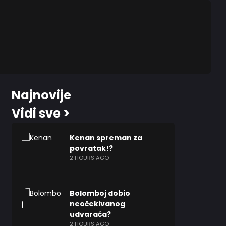
Najnovije
Vidi sve >
Kenan spreman za
povratak!?
2 HOURS AGO
Bolomboj dobio
neočekivanog
udvarača?
2 HOURS AGO