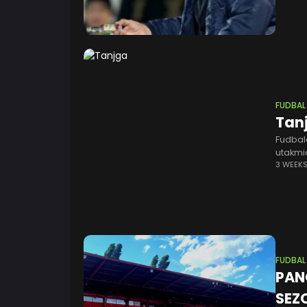
FUDBAL
Tanj
Fudbal
utakmic
zaosta
3 WEEK
FUDBAL
PAN
SEZ