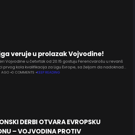
ga veruje u prolazak Vojvodine!
eri Vojvodine u četvrtak od 20.15 gostuju Ferencvarošu u revanš
i prvog kola kvalifikacija za Ligu Evrope, sa željom da nadoknade
tak iz prvog susreta. Novosađani su prošle sedmice na
S AGO
0 COMMENTS
KEEP READING
ONSKI DERBI OTVARA EVROPSKU
ONU – VOJVODINA PROTIV