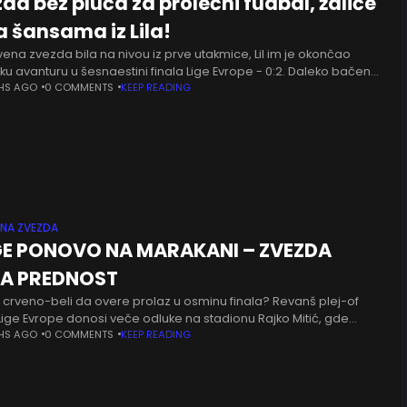
da bez pluća za prolećni fudbal, žaliće
a šansama iz Lila!
vena zvezda bila na nivou iz prve utakmice, Lil im je okončao
u avanturu u šesnaestini finala Lige Evrope - 0:2. Daleko bačena
z auta donela je prvo
HS AGO
0 COMMENTS
KEEP READING
ENA ZVEZDA
E PONOVO NA MARAKANI – ZVEZDA
A PREDNOST
i crveno-beli da overe prolaz u osminu finala? Revanš plej-of
Lige Evrope donosi veče odluke na stadionu Rajko Mitić, gde
 zvezda dočekuje Lil sa golom prednosti iz
HS AGO
0 COMMENTS
KEEP READING