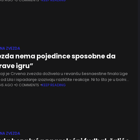
stanbulu očekuje veliko finale
ENA ZVEZDA
vezda nema pojedince sposobne da
rave igru”
oji je Crvena zvezda doživela u revanšu šesnaestine finala Lige
od Lila i ispadanje izazivaju različite reakcije. Ni to što je u bolnici
roblema sa dijabetesom nije
HS AGO
0 COMMENTS
KEEP READING
ENA ZVEZDA