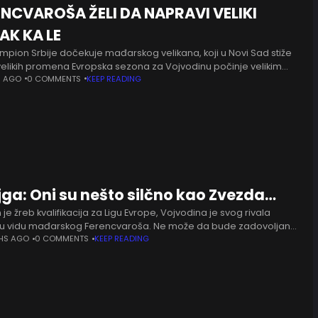
ENCVAROŠA ŽELI DA NAPRAVI VELIKI
AK KA LE
mpion Srbije dočekuje mađarskog velikana, koji u Novi Sad stiže
 velikih promena Evropska sezona za Vojvodinu počinje velikim
om. Večeras od 20 časova na stadionu Karađorđe novosadski
S AGO
0 COMMENTS
KEEP READING
ga: Oni su nešto silčno kao Zvezda…
je žreb kvalifikacija za Ligu Evrope, Vojvodina je svog rivala
 u vidu mađarskog Ferencvaroša. Ne može da bude zadovoljan
 Tanjga, ali je u izjavi za klupski sajt
HS AGO
0 COMMENTS
KEEP READING