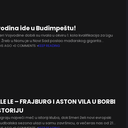
vodina ide u Budimpeštu!
ri Vojvodine dobili su rivala u okviru 1. kola kvalifikacija za Ligu
. Žreb u Nionu je u Novi Sad poslao mađarskog giganta
varoš. Srpski klub nije imao mnogo sreće,
HS AGO
0 COMMENTS
KEEP READING
LE LE – FRAJBURG I ASTON VILA U BORBI
ISTORIJU
graju najveći meč u istoriji kluba, dok Emeri želi novi evropski
 Fudbalska sezona ulazi u samu završnicu, a večeras nas od 21
HS AGO
0 COMMENTS
KEEP READING