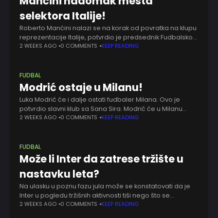
Manćini nadomak mesta
selektora Italije!
Roberto Manćini nalazi se na korak od povratka na klupu
reprezentacije Italije, potvrdio je predsednik Fudbalskog
saveza Italije Đovani Malago. Nakon što je Andrea Pirlo
2 WEEKS AGO
0 COMMENTS
KEEP READING
odbio ponudu da preuzme "azure",
FUDBAL
Modrić ostaje u Milanu!
Luka Modrić će i dalje ostati fudbaler Milana. Ovo je
potvrdio slavni klub sa Sana Sira. Modrić će u Milanu
ostati do 30. juna 2027. godine, pošto je aktiviran
2 WEEKS AGO
0 COMMENTS
KEEP READING
produžetak
FUDBAL
Može li Inter da zatrese tržište u
nastavku leta?
Na ulasku u poznu fazu jula može se konstatovati da je
Inter u pogledu tržišnih aktivnosti tiši nego što se
očekivalo i najavljivalo. Za sada je sigurno da će
2 WEEKS AGO
0 COMMENTS
KEEP READING
italijanski