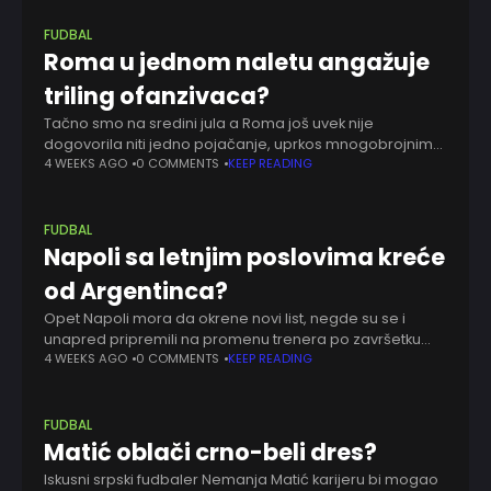
FUDBAL
Roma u jednom naletu angažuje
triling ofanzivaca?
Tačno smo na sredini jula a Roma još uvek nije
dogovorila niti jedno pojačanje, uprkos mnogobrojnim
najavama. Šta se desilo sa Mejsonom Grinvudom, teško
4 WEEKS AGO
0 COMMENTS
KEEP READING
je reći. Onda kad su ljudi
FUDBAL
Napoli sa letnjim poslovima kreće
od Argentinca?
Opet Napoli mora da okrene novi list, negde su se i
unapred pripremili na promenu trenera po završetku
sezone. U svojoj drugoj sezoni Antonio Konte je osvojio
4 WEEKS AGO
0 COMMENTS
KEEP READING
Superkup, još jednom
FUDBAL
Matić oblači crno-beli dres?
Iskusni srpski fudbaler Nemanja Matić karijeru bi mogao