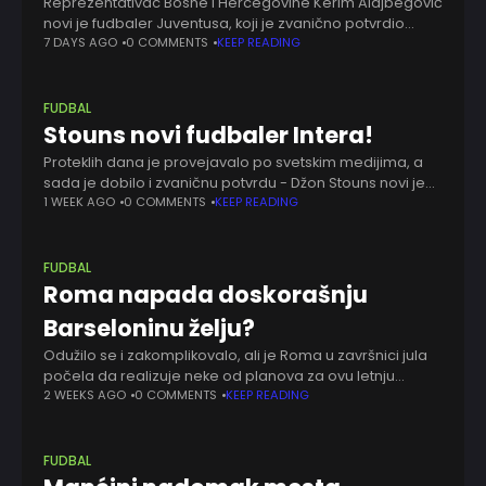
Reprezentativac Bosne i Hercegovine Kerim Alajbegović
novi je fudbaler Juventusa, koji je zvanično potvrdio
dolazak talentovanog veziste. Torinski velikan će za
7 DAYS AGO
0 COMMENTS
KEEP READING
transfer 18-godišnjaka platiti do 35 miliona evra – 33
FUDBAL
Stouns novi fudbaler Intera!
Proteklih dana je provejavalo po svetskim medijima, a
sada je dobilo i zvaničnu potvrdu - Džon Stouns novi je
fudbaler Intera. Englez je u Milano stigao bez
1 WEEK AGO
0 COMMENTS
KEEP READING
obeštećenja nakon isteka
FUDBAL
Roma napada doskorašnju
Barseloninu želju?
Odužilo se i zakomplikovalo, ali je Roma u završnici jula
počela da realizuje neke od planova za ovu letnju
transfer pijacu. Prvo pojačanje je stiglo, drugo je blizu,
2 WEEKS AGO
0 COMMENTS
KEEP READING
nazire si
FUDBAL