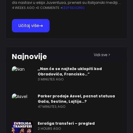
da nastavi u ekipi Juventusa, preneli su italijanski mediji.
Prekaljni vezista proteklu sezonu je proveo u dresu
4 WEEKS AGO
0 COMMENTS
KEEP READING
Sasuola i pružao je veoma
Učitaj više
Najnovije
Vidi sve >
,,Nan će se najteže uklopiti kod
Obradovića, Francisko…”
3 MINUTES AGO
Parker prodaje Asvel, poznat statusa
Gača, Sestine, Lajtija…?
47 MINUTES AGO
Evroliga transferi – pregled
2 HOURS AGO