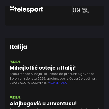
09
Aug
2026
Italija
FUDBAL
Mihajlo Ilić ostaje u Italiji!
Srpski štoper Mihajlo Ilić uskoro će produžiti ugovor sa
Bolonjom do leta 2029. godine, posle čega će otići na
jednogodišnju pozajmicu u Ćezenu, prenose italijanski
7 DAYS AGO
0 COMMENTS
KEEP READING
mediji. Ilić se ovog leta
FUDBAL
Alajbegović u Juventusu!