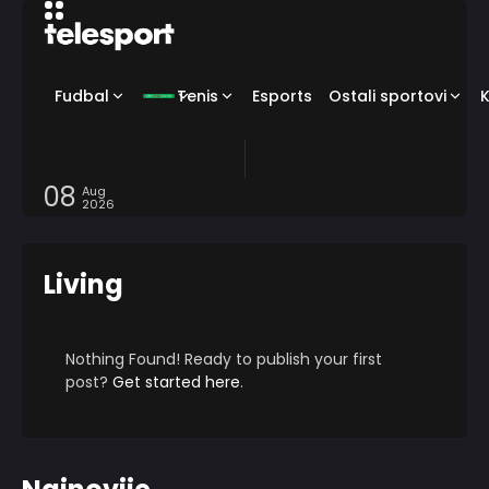
Fudbal
Tenis
Esports
Ostali sportovi
08
Aug
2026
Living
Nothing Found! Ready to publish your first
post?
Get started here
.