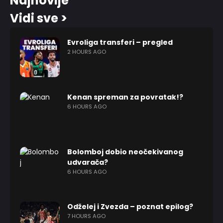
Najnovije
Vidi sve >
Evroliga transferi – pregled
2 HOURS AGO
Kenan spreman za povratak!?
6 HOURS AGO
Bolomboj dobio neočekivanog
udvarača?
6 HOURS AGO
Odželej i Zvezda – poznat epilog?
7 HOURS AGO