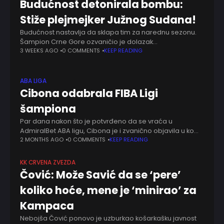
Budućnost detonirala bombu:
Stiže plejmejker Južnog Sudana!
Budućnost nastavlja da sklapa tim za narednu sezonu.
Šampion Crne Gore ozvaničio je dolazak
reprezentativca Južnog Sudana Marijala Šajoka, koji u
3 WEEKS AGO
0 COMMENTS
KEEP READING
Podgoricu stiže sa bogatim iskustvom iz NBA lige,
Evrolige
ABA LIGA
Cibona odabrala FIBA Ligi
šampiona
Par dana nakon što je potvrđeno da se vraća u
AdmiralBet ABA ligu, Cibona je i zvanično objavila u kom
će evropskom takmičenju nastupati naredne sezone.
2 MONTHS AGO
0 COMMENTS
KEEP READING
Zagrebački klub odlučio je
KK CRVENA ZVEZDA
Čović: Može Savić da se ‘pere’
koliko hoće, mene je ‘minirao’ za
Kampaca
Nebojša Čović ponovo je uzburkao košarkašku javnost