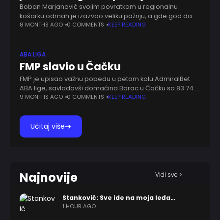
Boban Marjanović svojim povratkom u regionalnu
košarku odmah je izazvao veliku pažnju, a gde god da
se pojavi, nekadašnji reprezentativac Srbije ostavlja
8 MONTHS AGO
0 COMMENTS
KEEP READING
snažan utisak – kako na parketu, tako i
ABA LIGA
FMP slavio u Čačku
FMP je upisao važnu pobedu u petom kolu AdmiralBet
ABA lige, savladavši domaćina Borac u Čačku sa 83:74.
Ovom pobedom, tim iz Železnika popravio je skor na 2-
9 MONTHS AGO
0 COMMENTS
KEEP READING
2, dok je
Učitaj više
Najnovije
Vidi sve >
Stanković: Sve ide na moja leđa…
1 HOUR AGO