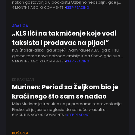
nakon gostovanja u podkastu Ozbiljno neozbiljni, gde je
govorio o stanju u Crvenoj zvezdi, odnosima sa
4 MONTHS AGO
0 COMMENTS
KEEP READING
Partizanom, radu u KSS-u, ali i o
ABA LIGA
„KLS liči na takmičenje koje vodi
taksista i prodavac na pijaci”
KLS (Košarkaška liga Srbije) i AdmiralBet ABA liga bili su
glavne teme nove epizode emisije Kida Show, gde su se
o stanju srpske košarke dotakli Goran Grbović i Darko
5 MONTHS AGO
0 COMMENTS
KEEP READING
Miličić.
KK PARTIZAN
Murinen: Period sa Željkom bio je
kraći nego što sam se nadao
Mika Murinen je trenutno na pripremama reprezentacije
Finske, ali je jasno naglasio da se neće vraćati u
Beograd. U intervjuu za finske medije istakao je da
6 MONTHS AGO
0 COMMENTS
KEEP READING
njegov odlazak iz Humske
KOŠARKA