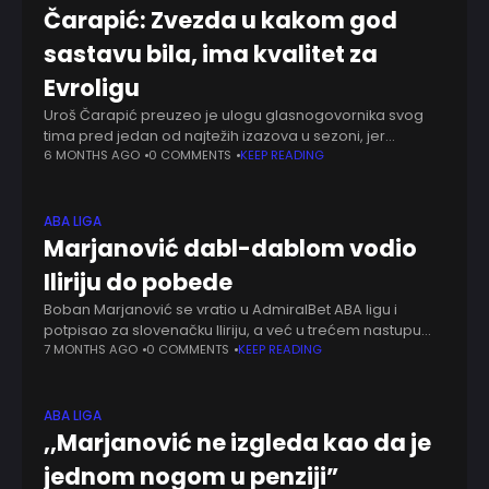
Čarapić: Zvezda u kakom god
sastavu bila, ima kvalitet za
Evroligu
Uroš Čarapić preuzeo je ulogu glasnogovornika svog
tima pred jedan od najtežih izazova u sezoni, jer
čačanski Borac u četvrtfinalu Kup Radivoja Koraća izlazi
6 MONTHS AGO
0 COMMENTS
KEEP READING
na megdan Crvenoj zvezdi. U Nišu
ABA LIGA
Marjanović dabl-dablom vodio
Iliriju do pobede
Boban Marjanović se vratio u AdmiralBet ABA ligu i
potpisao za slovenačku Iliriju, a već u trećem nastupu
pokazao je da može da bude ključno pojačanje za ekipu
7 MONTHS AGO
0 COMMENTS
KEEP READING
Stipe Modrića.
ABA LIGA
,,Marjanović ne izgleda kao da je
jednom nogom u penziji”