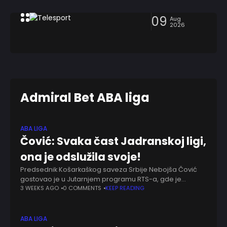
09
Aug
2026
Admiral Bet ABA liga
ABA LIGA
Čović: Svaka čast Jadranskoj ligi,
ona je odslužila svoje!
Predsednik Košarkaškog saveza Srbije Nebojša Čović
gostovao je u Jutarnjem programu RTS-a, gde je
govorio o brojnim važnim temama. Prvi čovek srpske
3 WEEKS AGO
0 COMMENTS
KEEP READING
košarke pričao je o radu sa mlađim selekcijama,
ABA LIGA