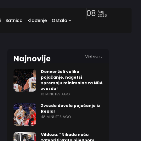
08
Aug
2026
i
Satnica
Klađenje
Ostalo
Najnovije
Vidi sve >
Denver želi veliko
pojačanje, nagetsi
spremaju minimalac za NBA
zvezdu!
13 MINUTES AGO
Zvezda dovela pojačanje iz
Reala!
48 MINUTES AGO
Vildoza: “Nikada neću
zatvoriti vrata nijednom