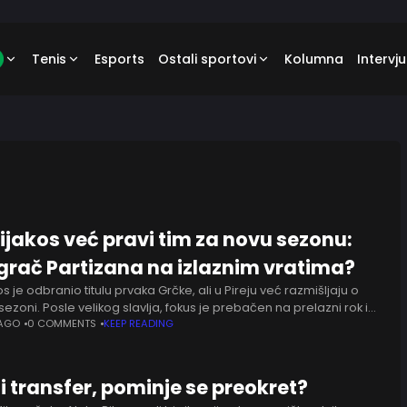
Tenis
Esports
Ostali sportovi
Kolumna
Intervju
ijakos već pravi tim za novu sezonu:
 igrač Partizana na izlaznim vratima?
s je odbranio titulu prvaka Grčke, ali u Pireju već razmišljaju o
ezoni. Posle velikog slavlja, fokus je prebačen na prelazni rok i
ačanje ekipe koja će ponovo
 AGO
0 COMMENTS
KEEP READING
 i transfer, pominje se preokret?