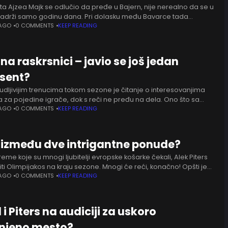
ta Ajzea Majk se odlučio da pređe u Bajern, nije nerealno da se u
adrži samo godinu dana. Pri dolasku među Bavarce tada
 je potpisao dvogodišnji ugovor,
 AGO
0 COMMENTS
KEEP READING
 na raskrsnici – javio se još jedan
esent?
dljivijim trenucima tokom sezone je čitanje o interesovanjima
a za pojedine igrače, dok s reči ne pređu na dela. Ono što sa
u znamo je da Alek Piters napušta
 AGO
0 COMMENTS
KEEP READING
s između dve intrigantne ponude?
reme koje su mnogi ljubitelji evropske košarke čekali, Alek Piters
ti Olimpijakos na kraju sezone. Mnogi će reći, konačno! Opšti je
jajni krilni centar treba
 AGO
0 COMMENTS
KEEP READING
i Piters na audiciji za uskoro
njeno mesto?