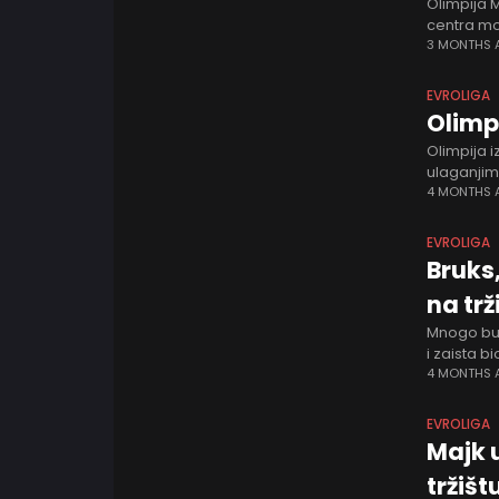
Olimpija M
centra mo
foru Evrol
3 MONTHS
EVROLIGA
Olimp
Olimpija i
ulaganjima
borba za t
4 MONTHS
EVROLIGA
Bruks,
na trž
Mnogo buk
i zaista b
prioritet 
4 MONTHS
EVROLIGA
Majk 
tržišt