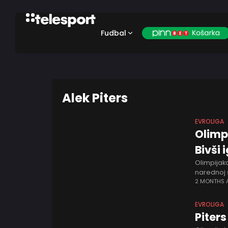
Fudbal
Alek Piters
EVROLIGA
Olimp
Bivši
Olimpijako
narednoj s
dodatno j
2 MONTHS
EVROLIGA
Piters