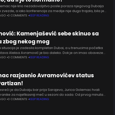
lemac nije krio nezadovoljstvo posle poraza njegovog Dubaija
zvezde, a iako konferencija za medije nije dugo trajala, bila je
na i ispunjena oštrim komentarima trenera gostujućeg
 AGO
0 COMMENTS
KEEP READING
ović: Kamenjašević sebe skinuo sa
a zbog nekog mog
a situacija je zadesila kompletan Dubai, a u trenucima početka
jstava Aleksa Avramović je bio daleko. Dok je on imao obaveze
entacijom, njegova porodica je bila u Dubaiju.
 AGO
0 COMMENTS
KEEP READING
ac razjasnio Avramovićev status
Partizan!
esreći je da Dubaiju bar prija Sarajevo, Jurica Golemac hvali
branike za najefikasniji meč u sezoni do sada. Od prvog minuta
u Crvenu zvezdu u klopku
 AGO
0 COMMENTS
KEEP READING