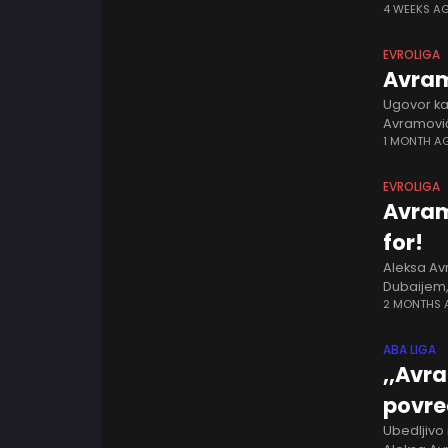
fantastiča
4 WEEKS A
EVROLIGA
Avram
Ugovor ka
Avramović
interesov
1 MONTH A
EVROLIGA
Avram
for!
Aleksa Av
Dubaijem, 
u istoriji.
2 MONTHS
ABA LIGA
,,Avr
povr
Ubedljivo