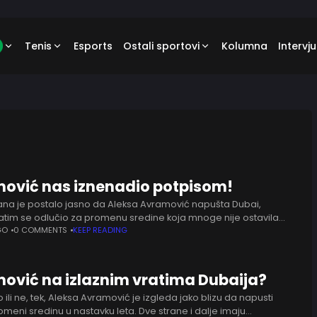
Tenis
Esports
Ostali sportovi
Kolumna
Intervju
ović nas iznenadio potpisom!
ana je postalo jasno da Aleksa Avramović napušta Dubai,
tim se odlučio za promenu sredine koja mnoge nije ostavila
im. Sigurno na godinu dana, možda i duže,
GO
0 COMMENTS
KEEP READING
ović na izlaznim vratima Dubaija?
ili ne, tek, Aleksa Avramović je izgleda jako blizu da napusti
omeni sredinu u nastavku leta. Dve strane i dalje imaju