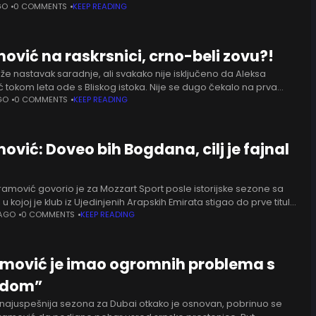
n odnos, ali to ne znači
GO
0 COMMENTS
KEEP READING
ović na raskrsnici, crno-beli zovu?!
že nastavak saradnje, ali svakako nije isključeno da Aleksa
 tokom leta ode s Bliskog istoka. Nije se dugo čekalo na prva
anja - pred iskusnim plejmejkerom su već
GO
0 COMMENTS
KEEP READING
ović: Doveo bih Bogdana, cilj je fajnal
ramović govorio je za Mozzart Sport posle istorijske sezone sa
u kojoj je klub iz Ujedinjenih Arapskih Emirata stigao do prve titule
 Srpski reprezentativac bio je
 AGO
0 COMMENTS
KEEP READING
amović je imao ogromnih problema s
edom”
 najuspešnija sezona za Dubai otkako je osnovan, pobrinuo se