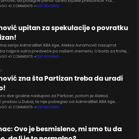
ramović da podigne pehar usred srpske prestonice. Put
povredama prešao je sjajni plejmejker, iskoristio je Klemen
 AGO
0 COMMENTS
KEEP READING
iliku
ović upitan za spekulacije o povratku
izan!
alna serija AdmiralBet ABA lige, Aleksa Avramović nasuprot
uba najpre sutra predveče po našem vremenu. U borbi za trofej
 Partizan, srpski bek je u intervjuu
 AGO
0 COMMENTS
KEEP READING
AN
ović zna šta Partizan treba da uradi
o!
oro dve godine nastupao za Partizan, potom je Aleksa
 prešao u Dubai, te nije pobegao od AdmiralBet ABA lige.
poštovan među navijačima, samim tim mišljenje vrsnog
 AGO
0 COMMENTS
KEEP READING
ac: Ovo je besmisleno, mi smo tu da
, da li je to normalno?