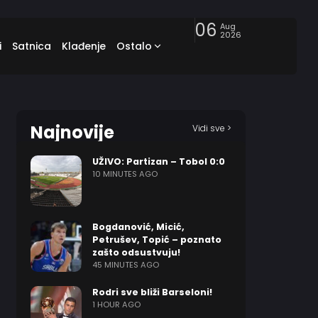
06
Aug
2026
i
Satnica
Klađenje
Ostalo
Najnovije
Vidi sve >
UŽIVO: Partizan – Tobol 0:0
10 MINUTES AGO
Bogdanović, Micić,
Petrušev, Topić – poznato
zašto odsustvuju!
45 MINUTES AGO
Rodri sve bliži Barseloni!
1 HOUR AGO