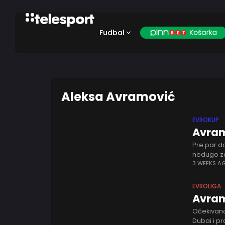
Fudbal
Aleksa Avramović
EVROKUP
Avram
Pre par d
nedugo za
ravnodušn
3 WEEKS A
EVROLIGA
Avram
Očekivano 
Dubai i pr