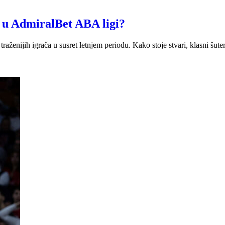
 u AdmiralBet ABA ligi?
traženijih igrača u susret letnjem periodu. Kako stoje stvari, klasni šute