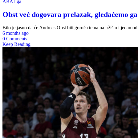
ABA liga
Obst već dogovara prelazak, gledaćemo ga
Bilo je jasno da će Andreas Obst biti goruća tema na tržištu i jedan od 
6 months ago
0 Comments
Keep Reading