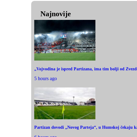
Najnovije
„Vojvodina je ispred Partizana, ima tim bolji od Zvezd
5 hours ago
Partizan dovodi „Novog Parteja“, u Humskoj čekaju ka