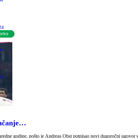
24
na
24
jačanje…
 naredne godine, pošto je Andreas Obst potpisao novi dugoročni ugovor