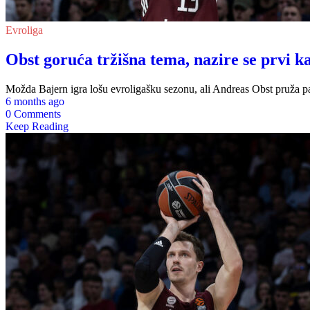
Evroliga
Obst goruća tržišna tema, nazire se prvi k
Možda Bajern igra lošu evroligašku sezonu, ali Andreas Obst pruža pa
6 months ago
0 Comments
Keep Reading