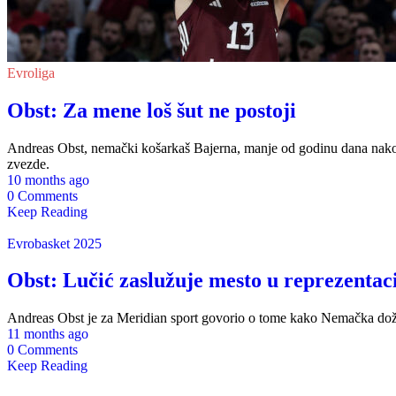
Evroliga
Obst: Za mene loš šut ne postoji
Andreas Obst, nemački košarkaš Bajerna, manje od godinu dana nakon 
zvezde.
10 months ago
0 Comments
Keep Reading
Evrobasket 2025
Obst: Lučić zaslužuje mesto u reprezentaci
Andreas Obst je za Meridian sport govorio o tome kako Nemačka doživ
11 months ago
0 Comments
Keep Reading