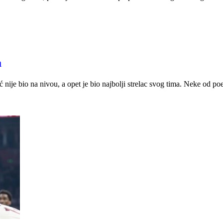
a
 nije bio na nivou, a opet je bio najbolji strelac svog tima. Neke od po