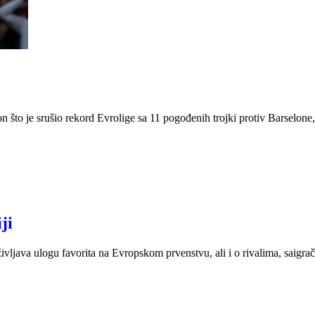
što je srušio rekord Evrolige sa 11 pogođenih trojki protiv Barselone
ji
ljava ulogu favorita na Evropskom prvenstvu, ali i o rivalima, saigra