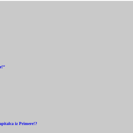
e!“
pitalca iz Primere!?