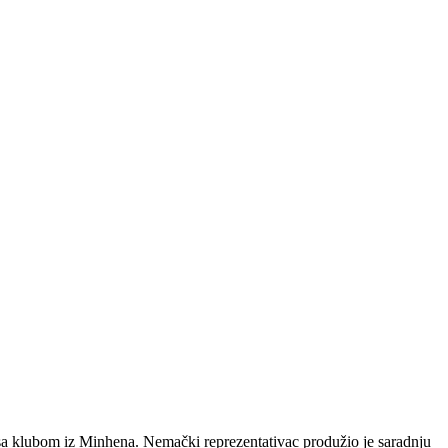
 sa klubom iz Minhena. Nemački reprezentativac produžio je saradnju