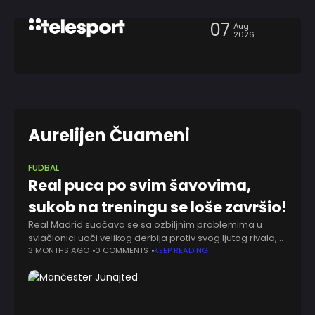
07
Aug
2026
Aurelijen Čuameni
FUDBAL
Real puca po svim šavovima,
sukob na treningu se loše završio!
Real Madrid suočava se sa ozbiljnim problemima u
svlačionici uoči velikog derbija protiv svog ljutog rivala,
ekipe Barselone, pošto je, prema pisanju španske
3 MONTHS AGO
0 COMMENTS
KEEP READING
„Marke”, došlo do fizičkog sukoba između Federika