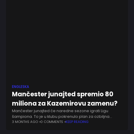
ENGLESKA
Mančester junajted spremio 80
miliona za Kazemirovu zamenu?
Mančester junajted će naredne sezone igrati Ligu
šampiona. To je u klubu pokrenulo plan za ozbiljna
pojačanja i veća ulaganja u igrački kadar. Ekipa koju
3 MONTHS AGO
0 COMMENTS
KEEP READING
predvodi Majkl Kerik ušla je