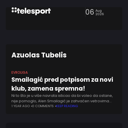
06
Aug
2026
Azuolas Tubelis
EVROLIGA
Smailagić pred potpisom za novi
klub, zamena spremna!
Ni to što je u više navrata isticao da bi voleo da ostane,
nije pomoglo, Alen Smailagić je zahvaćen vetrovima
promena u Kaunasu. Očigledno da novi trener Žalgirisa,
1 YEAR AGO
0 COMMENTS
KEEP READING
kao i