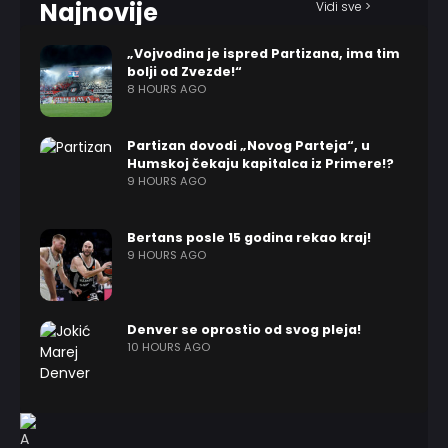
Najnovije
Vidi sve >
„Vojvodina je ispred Partizana, ima tim
bolji od Zvezde!“
8 HOURS AGO
Partizan dovodi „Novog Parteja“, u
Humskoj čekaju kapitalca iz Primere!?
9 HOURS AGO
Bertans posle 15 godina rekao kraj!
9 HOURS AGO
Denver se oprostio od svog pleja!
10 HOURS AGO