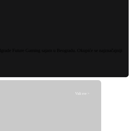
grade Future Gaming sajam u Beogradu. Okupiće se najznačajniji
Vidi sve >