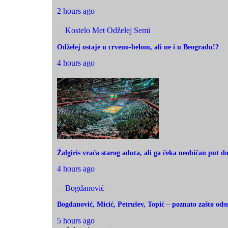
2 hours ago
Odželej ostaje u crveno-belom, ali ne i u Beogradu!?
4 hours ago
Žalgiris vraća starog aduta, ali ga čeka neobičan put d
4 hours ago
Bogdanović, Micić, Petrušev, Topić – poznato zašto ods
5 hours ago