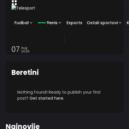
Fudbal
Tenis
Esports
Ostali sportovi
07
Aug
2026
Beretini
Nothing Found! Ready to publish your first
post?
Get started here
.
Najnovije