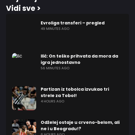
Vidi sve >
Evroliga transferi – pregled
49 MINUTES AGO
Ilić: On teško prihvata da mora da
igra jednostavno
56 MINUTES AGO
Partizan iz tobolca izvukao tri
strele za Tobol!
4 HOURS AGO
Odželej ostaje u crveno-belom, ali
ne i u Beogradu!?
6 HOURS AGO