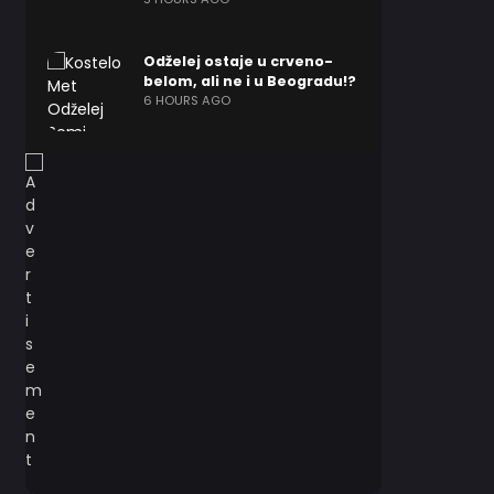
Odželej ostaje u crveno-
belom, ali ne i u Beogradu!?
6 HOURS AGO