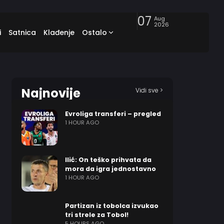
07
Aug
2026
i
Satnica
Klađenje
Ostalo
Najnovije
Vidi sve >
Evroliga transferi – pregled
1 HOUR AGO
Ilić: On teško prihvata da
mora da igra jednostavno
1 HOUR AGO
Partizan iz tobolca izvukao
tri strele za Tobol!
5 HOURS AGO