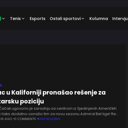
Tenis
Esports
Ostali sportovi
Kolumna
Intervju
GA
c u Kaliforniji pronašao rešenje za
arsku poziciju
Čačak ugovorio je saradnju sa centrom iz Sjedinjenih Američkih
i tako dodatno osnažio tim za novu sezonu Admiral Bet lige! Reč
edliju Ezeviru (210, 22), mladom
THS AGO
0 COMMENTS
KEEP READING