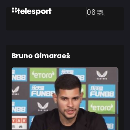
06
Aug
2026
Bruno Gimaraeš