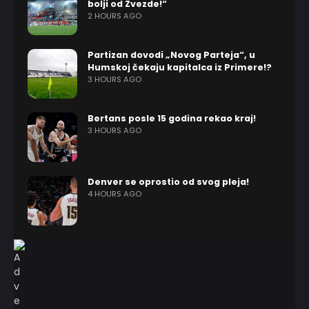
bolji od Zvezde!“
2 HOURS AGO
Partizan dovodi „Novog Parteja“, u
Humskoj čekaju kapitalca iz Primere!?
3 HOURS AGO
Bertans posle 15 godina rekao kraj!
3 HOURS AGO
Denver se oprostio od svog pleja!
4 HOURS AGO