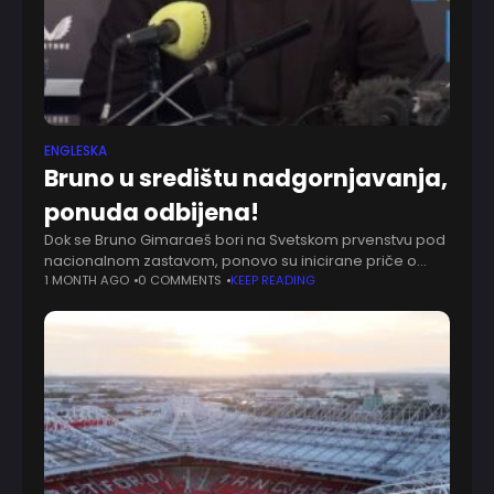
ENGLESKA
Bruno u središtu nadgornjavanja,
ponuda odbijena!
Dok se Bruno Gimaraeš bori na Svetskom prvenstvu pod
nacionalnom zastavom, ponovo su inicirane priče o
njegoovj budućnosti. U najavi letnjeg prelaznog roka
1 MONTH AGO
0 COMMENTS
KEEP READING
Njukasl je znao da će biti suočen