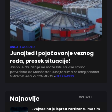
UNCATEGORIZED
Junajted i pojačavanje veznog
reda, presek situacije!
Jasno je da jasnije ne može biti i sa više strana
potvrđeno da Mančester Junajted ima za letnji prioritet
dovođenje veznjaka. Možda ne samo jednog, otom-
5 MONTHS AGO
0 COMMENTS
KEEP READING
potom. Neće samo tu biti
Najnovije
Vidi sve >
„Vojvodina je ispred Partizana, ima tim