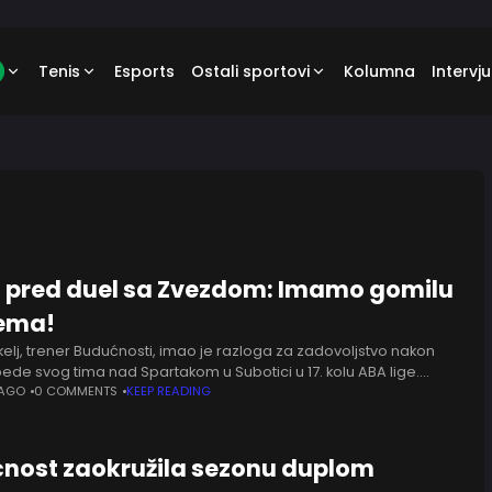
Tenis
Esports
Ostali sportovi
Kolumna
Intervju
j pred duel sa Zvezdom: Imamo gomilu
ema!
kelj, trener Budućnosti, imao je razloga za zadovoljstvo nakon
bede svog tima nad Spartakom u Subotici u 17. kolu ABA lige.
ni su posle slabijeg prvog poluvremena uspeli
 AGO
0 COMMENTS
KEEP READING
nost zaokružila sezonu duplom