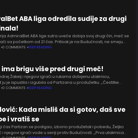
alBet ABA liga odredila sudije za drugi
inala!
rija AdmiralBet ABA lige sutra uveče dobija svoj drugi čin, meč se
ači sa početkom od 21 čas. Pritisak je na Budućnosti, ne smeju
ozvole
0 COMMENTS
KEEP READING
j ima brigu više pred drugi meč!
ndrej Žakelj i njegovi igrači u rukama dobijenu utakmicu,
ju je ispustila i izgubila od Partizana u produžetku. ,,Čestitke
je odustao i na kraju im se
0 COMMENTS
KEEP READING
ović: Kada misliš da si gotov, daš sve
e i vratiš se
ji čas Partizan se podigao, izborio produžetak i pobedu, Željko
i njegovi igrači vode u seriji protiv Budućnosti. ,,Prva utakmica