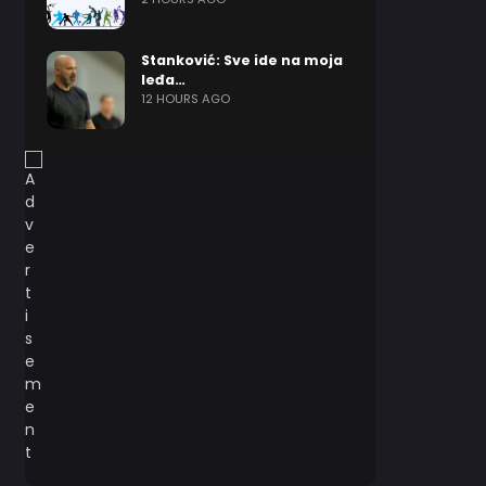
Stanković: Sve ide na moja
leđa…
12 HOURS AGO