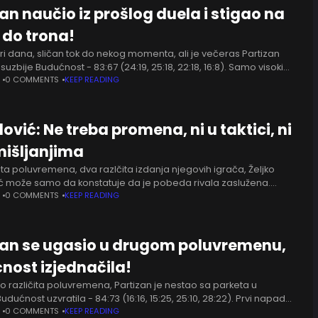
an naučio iz prošlog duela i stigao na
 do trona!
tri dana, sličan tok do nekog momenta, ali je večeras Partizan
uzbije Budućnost - 83:67 (24:19, 25:18, 22:18, 16:8). Samo visoki
se upisali
0 COMMENTS
KEEP READING
vić: Ne treba promena, ni u taktici, ni
mišljanjima
ita poluvremena, dva razlčita izdanja njegovih igrača, Željko
 može samo da konstatuje da je pobeda rivala zaslužena.
je u drugo poluvreme ušao sa dvocifrenom prednošću, završio
0 COMMENTS
KEEP READING
zan se ugasio u drugom poluvremenu,
nost izjednačila!
o različita poluvremena, Partizan je nestao sa parketa u
dućnost uzvratila - 84:73 (16:16, 15:25, 25:10, 28:22). Prvi napad
završio se uspešnim prodorom Kamenjaša, upisao se i
0 COMMENTS
KEEP READING