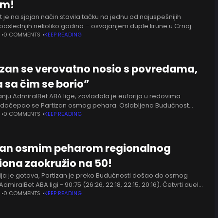
om!
je na sjajan način stavila tačku na jednu od najuspešnijih
poslednjih nekoliko godina – osvajanjem duple krune u Crnoj
a Andreja Žakelja slavila je u finalu
0 COMMENTS
KEEP READING
tizan se verovatno nosio s povredama,
 sa čim se borio”
nju AdmiralBet ABA lige, zavladala je euforija u redovima
 dočepao se Partizan osmog pehara. Oslabljena Budućnost
u boljem, podvlači Rašid Sulamon u intervju za Meridian Sport da
0 COMMENTS
KEEP READING
zan osmim peharom regionalnog
ona zaokružio na 50!
rija je gotova, Partizan je preko Budućnosti došao do osmog
dmiralBet ABA ligi - 90:75 (26:26, 22:18, 22:15, 20:16). Četvrti duel
Kamenjaševim polaganjem, Karlik Džons
0 COMMENTS
KEEP READING