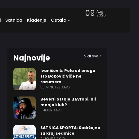
09
Aug
2026
i
Satnica
Klađenje
Ostalo
Najnovije
Vidi sve >
Ivanišević: Pola od onoga
što Đoković viče ne
razumem…
33 MINUTES AGO
Beverli ostaje u Evropi, ali
menja klub?
1 HOUR AGO
SATNICA SPORTA: Sadržajno
za kraj sedmice
2 HOURS AGO