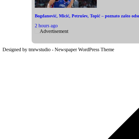
Bogdanović, Micić, Petrušev, Topić – poznato zašto ods
2 hours ago
Designed by tmrwstudio - Newspaper WordPress Theme