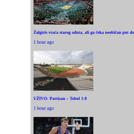
Žalgiris vraća starog aduta, ali ga čeka neobičan put d
1 hour ago
UŽIVO: Partizan – Tobol 1:0
1 hour ago