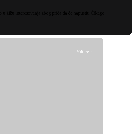
 u žižu interesovanja zbog priča da će napustiti Čikago
Vidi sve >