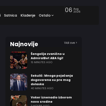
06
Aug
2026
i
Satnica
Klađenje
Ostalo
Najnovije
Vidi sve >
Šengelija zvanično u
AdmiralBet ABA ligi!
15 MINUTES AGO
Sekulić: Mnoga pojačanja
dogovorena su pre mog
dolaska
40 MINUTES AGO
Voker iznenadio izborom
novo sredine
2 HOURS AGO