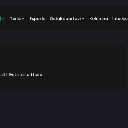
Tenis
Esports
Ostali sportovi
Kolumna
Intervju
post?
Get started here
.