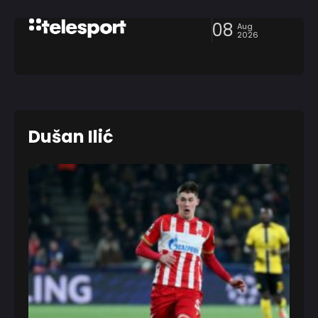
08
Aug
2026
Dušan Ilić