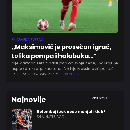
FK CRVENA ZVEZDA
,,Maksimović je prosečan igrač,
tolika pompa i halabuka…”
Nije Zvezdan Terzić odstupao od svoje cene, i na kraju je
uspeo da izvaga zacrtano. Andrija Maksimović postaće
novo pojačanje Lajpciga, ipak, Dušan Ilić u podkastu
1 YEAR AGO
0 COMMENTS
KEEP READING
Miljanov korner ističe da
Najnovije
Vidi sve >
Bolomboj ipak neće menjati klub?
34 MINUTES AGO