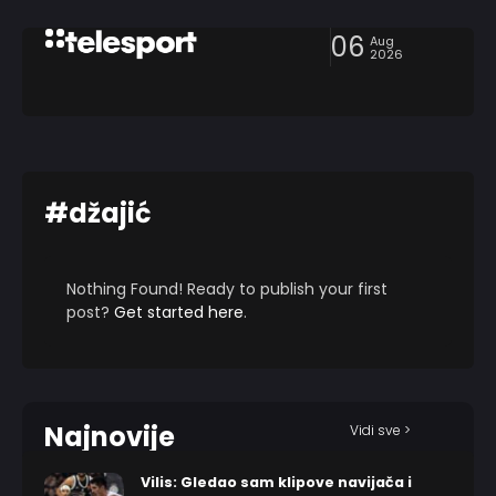
06
Aug
2026
#džajić
Nothing Found! Ready to publish your first
post?
Get started here
.
Najnovije
Vidi sve >
Vilis: Gledao sam klipove navijača i