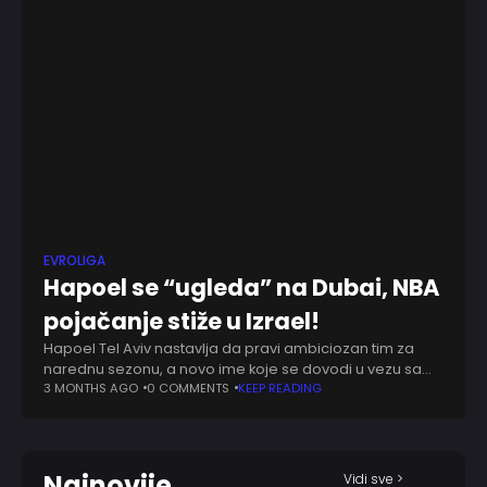
EVROLIGA
Hapoel se “ugleda” na Dubai, NBA
pojačanje stiže u Izrael!
Hapoel Tel Aviv nastavlja da pravi ambiciozan tim za
narednu sezonu, a novo ime koje se dovodi u vezu sa
izraelskim klubom je Džejkob Topin, bivši košarkaš Njujork
3 MONTHS AGO
0 COMMENTS
KEEP READING
Niksa i
Najnovije
Vidi sve >