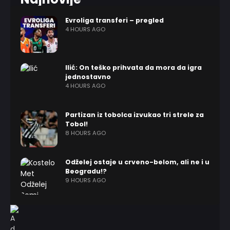
Evroliga transferi – pregled
4 HOURS AGO
Ilić: On teško prihvata da mora da igra
jednostavno
4 HOURS AGO
Partizan iz tobolca izvukao tri strele za
Tobol!
8 HOURS AGO
Odželej ostaje u crveno-belom, ali ne i u
Beogradu!?
9 HOURS AGO