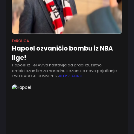
EVROLIGA
Hapoel ozvaničio bombu iz NBA
lige!
Hapoel iz Tel Aviva nastavlja da gradi izuzetno
ambiciozan tim za narednu sezonu, a novo pojačanje
izraelskog kluba je Džejkob Topin. Klub je zvanično
1 WEEK AGO
0 COMMENTS
KEEP READING
potvrdio dolazak američkog krila, koje je