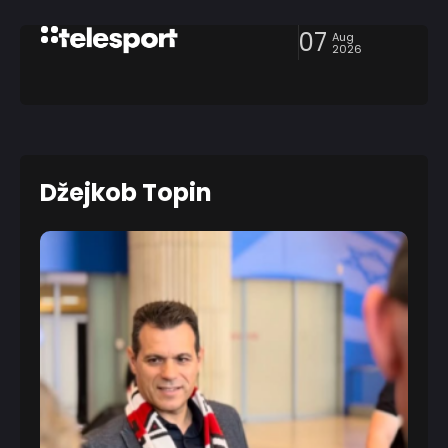
07
Aug
2026
Džejkob Topin