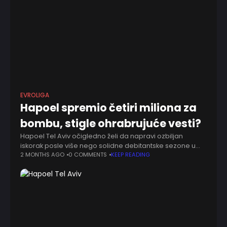
EVROLIGA
Hapoel spremio četiri miliona za
bombu, stigle ohrabrujuće vesti?
Hapoel Tel Aviv očigledno želi da napravi ozbiljan
iskorak posle više nego solidne debitantske sezone u
Evroligi. Izraelski klub je uspeo da stigne do plej-ofa, gde
2 MONTHS AGO
0 COMMENTS
KEEP READING
je eliminisan od Real