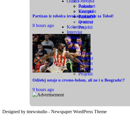
Odbojka
Ostalo
Rukomet
Ponuda
Vaterpolo
Kontakt
Partizan iz tobolca izvukao tri strele za Tobol!
Borilački
Partneri
sportovi
O nama
8 hours ago
Kolumna
Projekti
Intervjui
Satnica
Klađenje
Ostalo
Ponuda
Kontakt
Partneri
O nama
Projekti
Odželej ostaje u crveno-belom, ali ne i u Beogradu!?
9 hours ago
Designed by tmrwstudio - Newspaper WordPress Theme