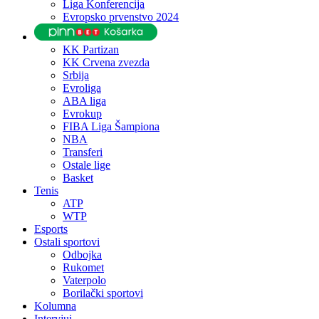
Liga Konferencija
Evropsko prvenstvo 2024
KK Partizan
KK Crvena zvezda
Srbija
Evroliga
ABA liga
Evrokup
FIBA Liga Šampiona
NBA
Transferi
Ostale lige
Basket
Tenis
ATP
WTP
Esports
Ostali sportovi
Odbojka
Rukomet
Vaterpolo
Borilački sportovi
Kolumna
Intervjui