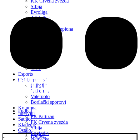
KK Crvena zvezda
Srbija
Evroliga
ABA liga
Evrokup
FIBA Liga Šampiona
NBA
Transferi
Ostale lige
Basket
Tenis
ATP
WTP
Esports
Ostali sportovi
Odbojka
Rukomet
Vaterpolo
Borilački sportovi
Kolumna
Fudbal
Intervjui
FK Partizan
Satnica
FK Crvena zvezda
Klađenje
Srbija
Ostalo
Engleska
Ponuda
-
Nemačka