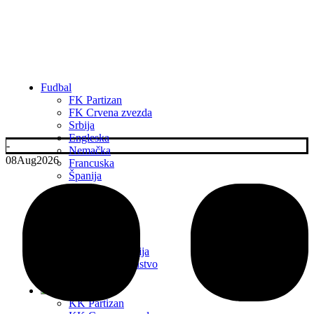
Fudbal
FK Partizan
FK Crvena zvezda
Srbija
Engleska
-
Nemačka
08
Aug
2026
Francuska
Španija
Italija
Ostale lige
Transferi
Liga Šampiona
Liga Evrope
Liga Konferencija
Evropsko prvenstvo
2024
KK Partizan