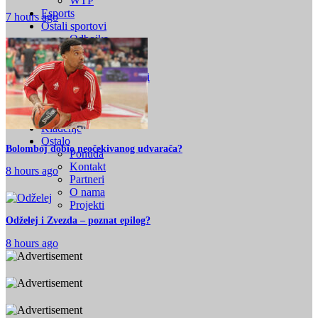
WTP
Esports
7 hours ago
Ostali sportovi
Odbojka
Rukomet
Vaterpolo
Borilački sportovi
Kolumna
Intervjui
Satnica
Klađenje
Ostalo
Bolomboj dobio neočekivanog udvarača?
Ponuda
Kontakt
8 hours ago
Partneri
O nama
Projekti
Odželej i Zvezda – poznat epilog?
8 hours ago