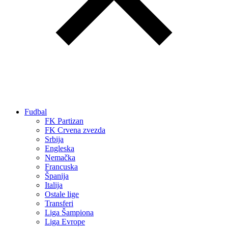
Fudbal
FK Partizan
FK Crvena zvezda
Srbija
Engleska
Nemačka
Francuska
Španija
Italija
Ostale lige
Transferi
Liga Šampiona
Liga Evrope