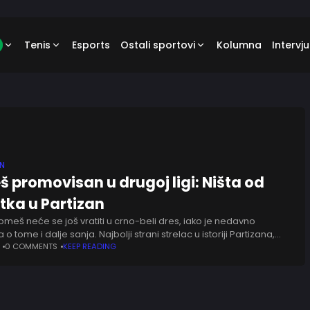
Tenis
Esports
Ostali sportovi
Kolumna
Intervju
AN
 promovisan u drugoj ligi: Ništa od
tka u Partizan
omeš neće se još vratiti u crno-beli dres, iako je nedavno
 o tome i dalje sanja. Najbolji strani strelac u istoriji Partizana,
k 92 puta
0 COMMENTS
KEEP READING