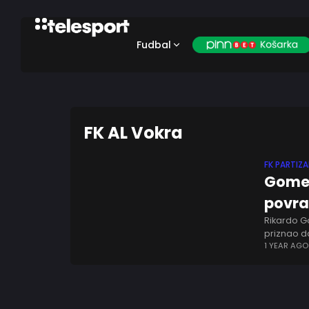
Fudbal
FK AL Vokra
FK PARTIZ
Gomeš
povra
Rikardo G
priznao da
koji je ča
1 YEAR AGO