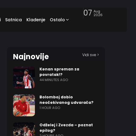
07
Aug
2026
i
Satnica
Klađenje
Ostalo
Najnovije
Vidi sve >
Kenan spreman za
povratak!?
44 MINUTES AGO
Bolomboj dobio
neočekivanog udvarača?
1 HOUR AGO
Odželej i Zvezda – poznat
epilog?
2 HOURS AGO