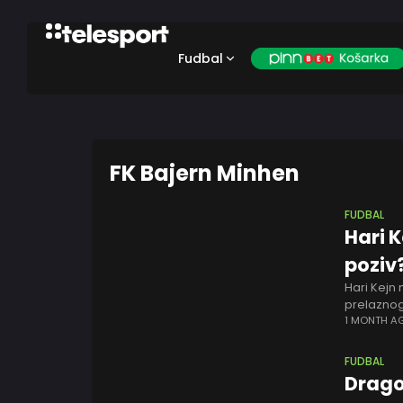
Fudbal
FK Bajern Minhen
FUDBAL
Hari 
poziv
Hari Kejn
prelaznog
Barselone
1 MONTH A
FUDBAL
Dragov