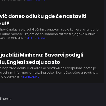
vić doneo odluku gde će nastaviti
ru!?
ović nalazi se pred ključnim trenutkom svoje karijere, a januar bi
bude mesec u kojem će se konačno razrešiti njegova sudbina
Čelnici Juventusa nalaze se
 AGO
0 COMMENTS
KEEP READING
ijaz bliži Minhenu: Bavarci podigli
u, Englezi sedaju za sto
 je napravio odlučujući korak ka rastanku sa Liverpulom, pošto je,
lednjim informacijama iz Engleske i Nemačke, ušao u završnu
ovora sa Bajern Minhenom. Kolumbijski krilni napadač
0 COMMENTS
KEEP READING
s Theme