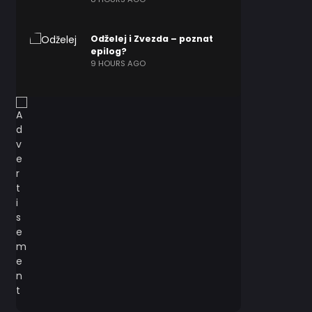
Odželej i Zvezda – poznat
epilog?
9 HOURS AGO