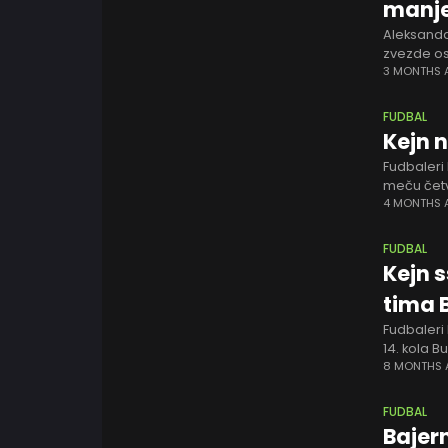
manje
Aleksandar
zvezde os
belih dana
3 MONTHS
FUDBAL
Kejn n
Fudbaleri
meču četv
utakmici 
4 MONTHS
FUDBAL
Kejn 
tima 
Fudbaleri 
14. kola B
Majnca rez
8 MONTHS
FUDBAL
Bajer