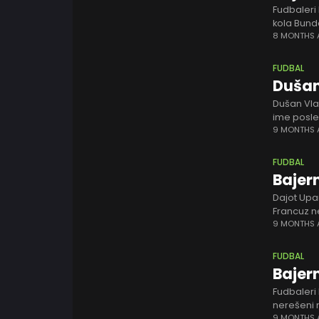
Fudbaleri
kola Bunde
6. minutu 
8 MONTHS
FUDBAL
Dušan
Dušan Vla
ime posle
se oglasio
9 MONTHS
FUDBAL
Bajer
Dajot Upa
Francuz n
situaciju 
9 MONTHS
FUDBAL
Bajern
Fudbaleri
nerešeni 
Bavarcima 
9 MONTHS