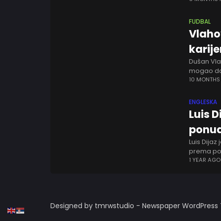
FUDBAL
Vlaho
karije
Dušan Vlah
mogao da 
u Torinu. 
10 MONTHS
ENGLESKA
Luis D
ponud
Luis Dijaz
prema pos
fazu preg
1 YEAR AGO
Designed by tmrwstudio - Newspaper WordPres