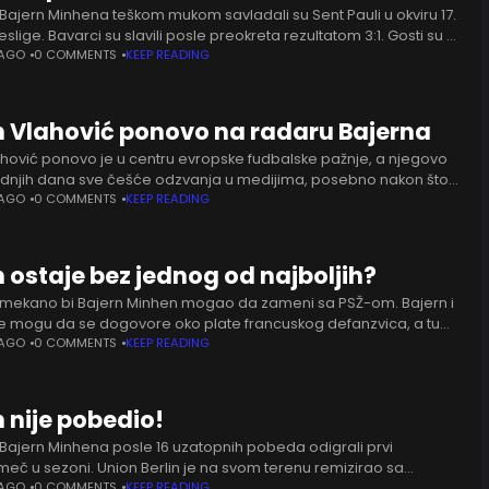
 Bajern Minhena teškom mukom savladali su Sent Pauli u okviru 17.
slige. Bavarci su slavili posle preokreta rezultatom 3:1. Gosti su u
poveli Untondžija. Bajern je
 AGO
0 COMMENTS
KEEP READING
 Vlahović ponovo na radaru Bajerna
hović ponovo je u centru evropske fudbalske pažnje, a njegovo
dnjih dana sve češće odzvanja u medijima, posebno nakon što
 urednik Bilda, Kristijan Falk. Upravo on
 AGO
0 COMMENTS
KEEP READING
n ostaje bez jednog od najboljih?
mekano bi Bajern Minhen mogao da zameni sa PSŽ-om. Bajern i
e mogu da se dogovore oko plate francuskog defanzvica, a tu
žele da iskoriste brojni evropski
 AGO
0 COMMENTS
KEEP READING
 nije pobedio!
 Bajern Minhena posle 16 uzatopnih pobeda odigrali prvi
meč u sezoni. Union Berlin je na svom terenu remizirao sa
rezultatom 2:2. Danilo Doki je u 27. minutu
 AGO
0 COMMENTS
KEEP READING