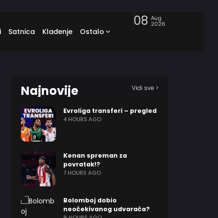
08
Aug
2026
i
Satnica
Klađenje
Ostalo
Najnovije
Vidi sve >
Evroliga transferi – pregled
4 HOURS AGO
Kenan spreman za
povratak!?
7 HOURS AGO
Bolomboj dobio
neočekivanog udvarača?
8 HOURS AGO