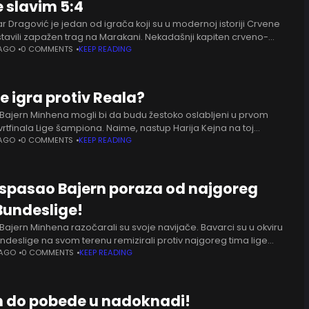
 slavim 5:4
 Dragović je jedan od igrača koji su u modernoj istoriji Crvene
tavili zapažen trag na Marakani. Nekadašnji kapiten crveno-
s nosi traku u bečkoj Austriji. Aktivno igra i
 AGO
0 COMMENTS
KEEP READING
e igra protiv Reala?
 Bajern Minhena mogli bi da budu žestoko oslabljeni u prvom
rtfinala Lige šampiona. Naime, nastup Harija Kejna na toj
je pod znakom pitanja. Engleski napadač propustiće duel
 AGO
0 COMMENTS
KEEP READING
sspasao Bajern poraza od najgoreg
Bundeslige!
Bajern Minhena razočarali su svoje navijače. Bavarci su u okviru
undeslige na svom terenu remizirali protiv najgoreg tima lige
ultatom 2:2. Bajern je i dalje ubedljivo
 AGO
0 COMMENTS
KEEP READING
n do pobede u nadoknadi!