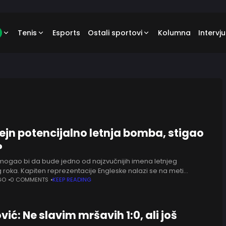
Tenis
Esports
Ostali sportovi
Kolumna
Intervju
Kejn potencijalno letnja bomba, stigao
?
 mogao bi da bude jedno od najzvučnijih imena letnjeg
 roka. Kapiten reprezentacije Engleske nalazi se na meti
, koja već pravi planove za život posle Roberta Levandovskog.
GO
0 COMMENTS
KEEP READING
ić: Ne slavim mršavih 1:0, ali još