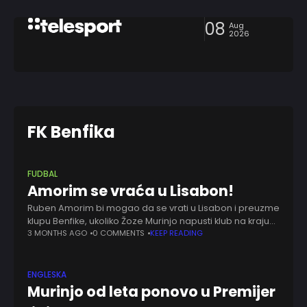
08
Aug
2026
FK Benfika
FUDBAL
Amorim se vraća u Lisabon!
Ruben Amorim bi mogao da se vrati u Lisabon i preuzme
klupu Benfike, ukoliko Žoze Murinjo napusti klub na kraju
sezone. Iako odlazak iskusnog portugalskog stručnjaka
3 MONTHS AGO
0 COMMENTS
KEEP READING
još nije zvanično potvrđen,
ENGLESKA
Murinjo od leta ponovo u Premijer