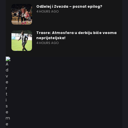
Odželej i Zvezda – poznat epilog?
4 HOURS AGO
Traore: Atmosfera u derbiju biće veoma
neprijateljska!
4 HOURS AGO