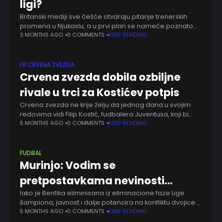
ligi?
Britanski mediji sve češće otvaraju pitanje trenerskih
promena u Njukaslu, a u prvi plan se nameće poznato
ime - Žoze Murinjo! Paralelno sa tim, sve se više analizira
3 MONTHS AGO
0 COMMENTS
KEEP READING
i rad
FK CRVENA ZVEZDA
Crvena zvezda dobila ozbiljne
rivale u trci za Kostićev potpis
Crvena zvezda ne krije želju da jednog dana u svojim
redovima vidi Filip Kostić, fudbalera Juventusa, koji bi
prema planovima sa Marakane mogao da završi
5 MONTHS AGO
0 COMMENTS
KEEP READING
karijeru upravo u Beogradu. Ipak,
FUDBAL
Murinjo: Vodim se
pretpostavkama nevinosti…
Iako je Benfika eliminisana iz eliminacione faze Lige
šampiona, javnost i dalje potencira na konfliktu dvojice iz
dvomeča. Žoze Murinjo je tas na vagi dve strane
5 MONTHS AGO
0 COMMENTS
KEEP READING
poslednjih dana, današnjim nastupom