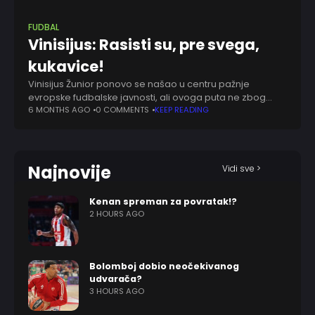
FUDBAL
Vinisijus: Rasisti su, pre svega,
kukavice!
Vinisijus Žunior ponovo se našao u centru pažnje
evropske fudbalske javnosti, ali ovoga puta ne zbog
driblinga, gola ili asistencije, već zbog incidenta koji je
6 MONTHS AGO
0 COMMENTS
KEEP READING
bacio senku na utakmicu Benfika
Najnovije
Vidi sve >
Kenan spreman za povratak!?
2 HOURS AGO
Bolomboj dobio neočekivanog
udvarača?
3 HOURS AGO