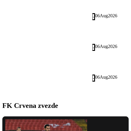
06
Aug
2026
-
06
Aug
2026
-
06
Aug
2026
-
FK Crvena zvezde