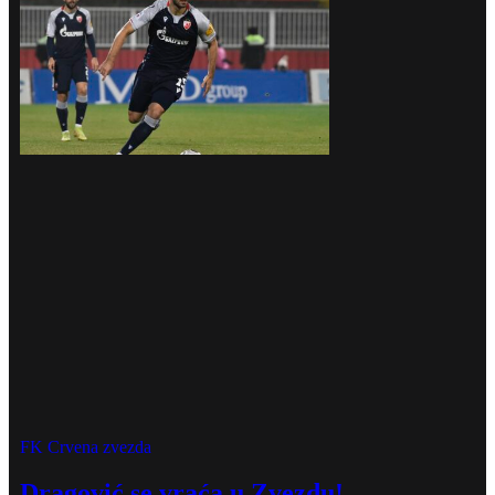
FK Crvena zvezda
Dragović se vraća u Zvezdu!