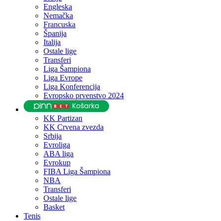
Engleska
Nemačka
Francuska
Španija
Italija
Ostale lige
Transferi
Liga Šampiona
Liga Evrope
Liga Konferencija
Evropsko prvenstvo 2024
KK Partizan
KK Crvena zvezda
Srbija
Evroliga
ABA liga
Evrokup
FIBA Liga Šampiona
NBA
Transferi
Ostale lige
Basket
Tenis