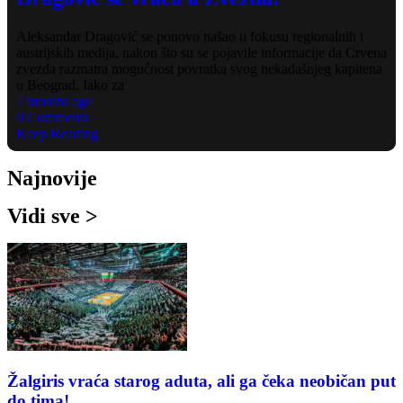
Aleksandar Dragović se ponovo našao u fokusu regionalnih i
austrijskih medija, nakon što su se pojavile informacije da Crvena
zvezda razmatra mogućnost povratka svog nekadašnjeg kapitena
u Beograd. Iako za
7 months ago
0 Comments
Keep Reading
Najnovije
Vidi sve >
Žalgiris vraća starog aduta, ali ga čeka neobičan put
do tima!