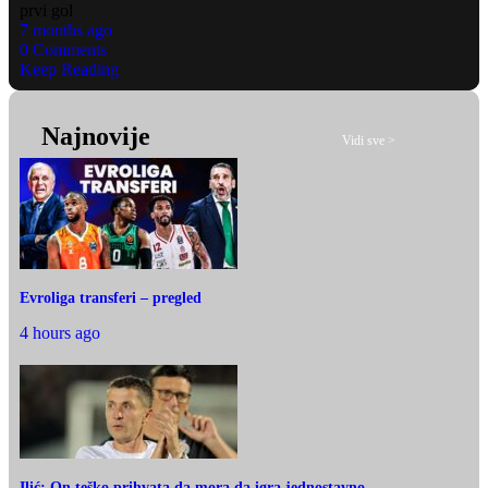
prvi gol
7 months ago
0 Comments
Keep Reading
Najnovije
Vidi sve >
Evroliga transferi – pregled
4 hours ago
Ilić: On teško prihvata da mora da igra jednostavno