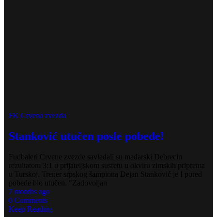
FK Crvena zvezda
Stanković utučen posle pobede!
Fudbaleri Crvene zvezde savladali su mađarski Debrecin
rezultatom 3:1 u prijateljskom susretu u okviru zimskih priprema
u Turskoj. Trener srpskog šampiona Dejan Stanković je I pored
pobede bio utučen. "Zadovoljan
7 months ago
0 Comments
Keep Reading