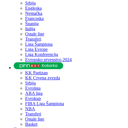
Srbija
Engleska
Nemačka
Francuska
Španija
Italija
Ostale lige
Transferi
Liga Šampiona
Liga Evrope
Liga Konferencija
Evropsko prvenstvo 2024
KK Partizan
KK Crvena zvezda
Srbija
Evroliga
ABA liga
Evrokup
FIBA Liga Šampiona
NBA
Transferi
Ostale lige
Basket