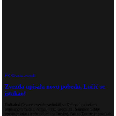
FK Crvena zvezda
Zvezda upisala novu pobedu, Lučić se
istakao!
Fudbaleri Crvene zvezde savladali su Debrecin u trećem
pripremom meču u Antaliji rezultatom 3:1. Šampion Srbije
upisao je tako i treću pobedu u Turskoj. Bruno Duarte je postigao