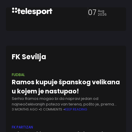
07
Aug
2026
FK Sevilja
FUDBAL
Ramos kupuje španskog velikana
u kojem je nastupao!
Serhio Ramos mogao bi da napravi jedan od
najneočekivanijih poteza van terena, pošto je, prema
pisanju španskih medija, veoma blizu preuzimanja
3 MONTHS AGO
0 COMMENTS
KEEP READING
Sevilje. Legendarni defanzivac, koji je ponikao upravo u
klubu
FK PARTIZAN