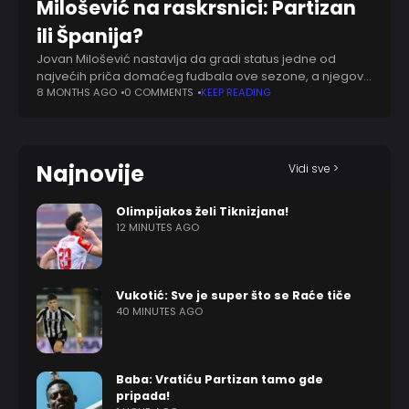
Milošević na raskrsnici: Partizan
ili Španija?
Jovan Milošević nastavlja da gradi status jedne od
najvećih priča domaćeg fudbala ove sezone, a njegov
učinak u dresu Partizana otvorio je čitav niz pitanja pred
8 MONTHS AGO
0 COMMENTS
KEEP READING
zimski prelazni rok. Iako
Najnovije
Vidi sve >
Olimpijakos želi Tiknizjana!
12 MINUTES AGO
Vukotić: Sve je super što se Raće tiče
40 MINUTES AGO
Baba: Vratiću Partizan tamo gde
pripada!