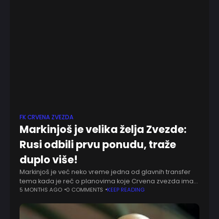
FK CRVENA ZVEZDA
Markinjoš je velika želja Zvezde:
Rusi odbili prvu ponudu, traže
duplo više!
Markinjoš je već neko vreme jedna od glavnih transfer
tema kada je reč o planovima koje Crvena zvezda ima
za naredni prelazni rok. Nije tajna da Crvena zvezda želi
5 MONTHS AGO
0 COMMENTS
KEEP READING
u