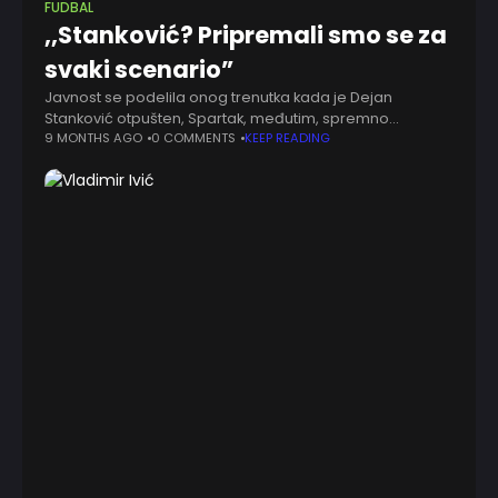
FUDBAL
,,Stanković? Pripremali smo se za
svaki scenario”
Javnost se podelila onog trenutka kada je Dejan
Stanković otpušten, Spartak, međutim, spremno
nastavlja dalje. Vadim Romanov je privremena zamena
9 MONTHS AGO
0 COMMENTS
KEEP READING
i epilog višemesečne sage, u intervjuu za RIA aktuelni
trener