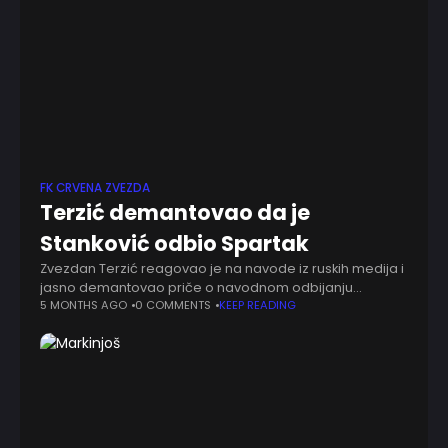
FK CRVENA ZVEZDA
Terzić demantovao da je
Stanković odbio Spartak
Zvezdan Terzić reagovao je na navode iz ruskih medija i
jasno demantovao priče o navodnom odbijanju
prijateljske utakmice između Crvene zvezde i Spartaka iz
5 MONTHS AGO
0 COMMENTS
KEEP READING
Moskve. U prethodnim danima pojavile su