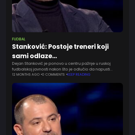
FUDBAL
Stanković: Postoje treneri koji
sami odlaze…
Dejan Stanković je ponovo u centru pažnje u ruskoj
fudbalskoj javnosti nakon što je odlučio da napusti
tribine pre završetka utakmice Kupa Rusije. Između
12 MONTHS AGO
0 COMMENTS
KEEP READING
moskovskog Spartaka i Dinama iz Mahačkale.