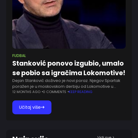
FUDBAL
Stanković ponovo izgubio, umalo
se pobio sa igračima Lokomotive!
Dejan Stanković doživeo je novi poraz. Njegov Spartak
poražen je u moskovskom derbiju od Lokomotive u
gostima rezultatom 4:2. Tako posle četiri gola Spartak
12 MONTHS AGO
0 COMMENTS
KEEP READING
ima samo četiri boda, dok je
Učitaj više
Vidi sve >