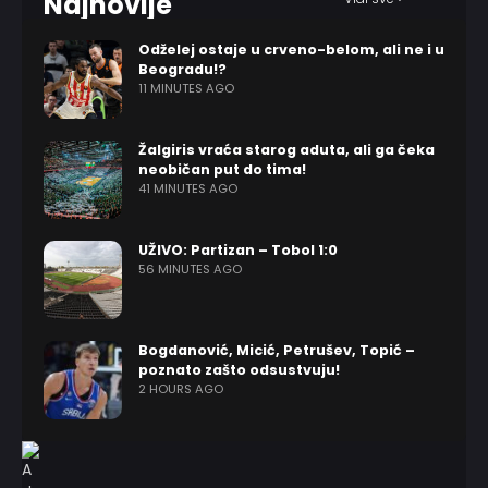
Najnovije
Odželej ostaje u crveno-belom, ali ne i u
Beogradu!?
11 MINUTES AGO
Žalgiris vraća starog aduta, ali ga čeka
neobičan put do tima!
41 MINUTES AGO
UŽIVO: Partizan – Tobol 1:0
56 MINUTES AGO
Bogdanović, Micić, Petrušev, Topić –
poznato zašto odsustvuju!
2 HOURS AGO