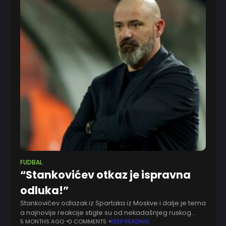
FUDBAL
“Stankovićev otkaz je ispravna
odluka!”
Stankovićev odlazak iz Spartaka iz Moskve i dalje je tema
a najnovije reakcije stigle su od nekadašnjeg ruskog
fudbalera Aleksandra Pucka, koji smatra da je odluka
5 MONTHS AGO
0 COMMENTS
KEEP READING