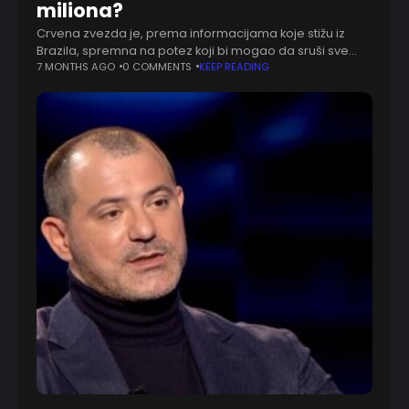
miliona?
Crvena zvezda je, prema informacijama koje stižu iz
Brazila, spremna na potez koji bi mogao da sruši sve
dosadašnje rekorde kluba. Beogradski crveno-beli
7 MONTHS AGO
0 COMMENTS
KEEP READING
navodno su poslali ponudu od 10.000.000 evra