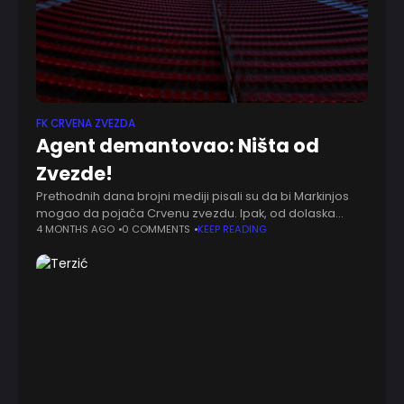
FK CRVENA ZVEZDA
Agent demantovao: Ništa od
Zvezde!
Prethodnih dana brojni mediji pisali su da bi Markinjos
mogao da pojača Crvenu zvezdu. Ipak, od dolaska
fudbalera Spartak Moskve na Marakanu, barem za sada,
4 MONTHS AGO
0 COMMENTS
KEEP READING
neće biti ništa. To je