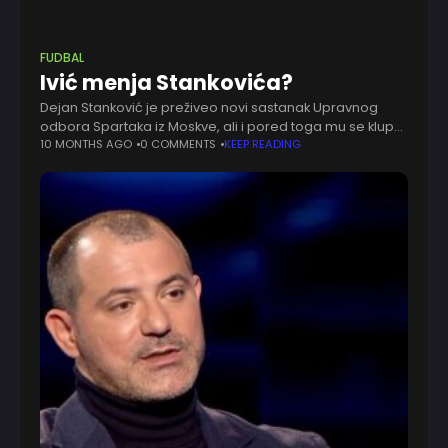
FUDBAL
Ivić menja Stankovića?
Dejan Stanković je preživeo novi sastanak Upravnog
odbora Spartaka iz Moskve, ali i pored toga mu se klupa
žestoko drma. Ruski mediji prenose da Spartak već ima
10 MONTHS AGO
0 COMMENTS
KEEP READING
zamenu za srpskog