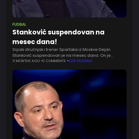
FUDBAL
Stanković suspendovan na
mesec dana!
Srpski stručnjak i trener Spartaka iz Moskve Dejan
Stanković suspendovan je na mesec dana. On je
kažnjen zbog verbalnog napada na sudiju na meču
11 MONTHS AGO
0 COMMENTS
KEEP READING
protiv Dinama. "Dobili smo dodatne izveštaje