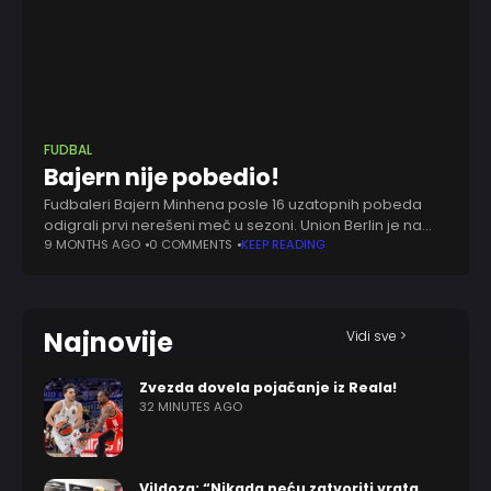
FUDBAL
Bajern nije pobedio!
Fudbaleri Bajern Minhena posle 16 uzatopnih pobeda
odigrali prvi nerešeni meč u sezoni. Union Berlin je na
svom terenu remizirao sa Bavarcima rezultatom 2:2.
9 MONTHS AGO
0 COMMENTS
KEEP READING
Danilo Doki je u 27. minutu
Najnovije
Vidi sve >
Zvezda dovela pojačanje iz Reala!
32 MINUTES AGO
Vildoza: “Nikada neću zatvoriti vrata