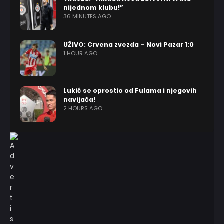
nijednom klubu!”
36 MINUTES AGO
UŽIVO: Crvena zvezda – Novi Pazar 1:0
1 HOUR AGO
Lukić se oprostio od Fulama i njegovih
navijača!
2 HOURS AGO