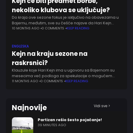
Kejn će biti predmet borbe,
nekoliko klubova se uključuje?
Do kraja ove sezone fokus je isključivo na obavezama u
Bajernu, međutim, sve su češće najave da Hari Kejn
razmišlja o odlasku. Po završetku ove sezone engleski
10 MONTHS AGO
0 COMMENTS
KEEP READING
napadač ulazi u
ENGLESKA
Kejn na kraju sezone na
raskrsnici?
Klauzule koje Hari Kejn ima u ugovoru sa Bajernom su
mesecima već podloga za spekulacije o mogućem
rastanku. Ono što se da videti javno ne sluti na takav
11 MONTHS AGO
0 COMMENTS
KEEP READING
ishod, međutim,
Najnovije
Vidi sve >
Partizan rešio šesto pojačanje!
39 MINUTES AGO