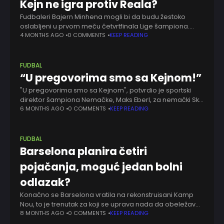
Kejn ne igra protiv Reala?
Fudbaleri Bajern Minhena mogli bi da budu žestoko
oslabljeni u prvom meču četvrtfinala Lige šampiona.
Naime, nastup Harija Kejna na toj utakmici je pod
4 MONTHS AGO
0 COMMENTS
KEEP READING
znakom pitanja. Engleski napadač propustiće duel
FUDBAL
“U pregovorima smo sa Kejnom!”
"U pregovorima smo sa Kejnom", potvrdio je sportski
direktor šampiona Nemačke, Maks Eberl, za nemački Sky
Sports, ističući da Bajern aktivno radi na produženju
6 MONTHS AGO
0 COMMENTS
KEEP READING
ugovora sa engleskim reprezentativcem. Heri Kejn
FUDBAL
Barselona planira četiri
pojačanja, moguć jedan bolni
odlazak?
Konačno se Barselona vratila na rekonstruisani Kamp
Nou, to je trenutak za koji se uprava nada da obeležava
novi početak. Kroz prihode od stadiona Katalonci veruju
8 MONTHS AGO
0 COMMENTS
KEEP READING
da će konačno regulisati