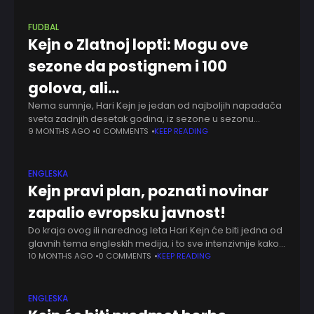
FUDBAL
Kejn o Zlatnoj lopti: Mogu ove
sezone da postignem i 100
golova, ali…
Nema sumnje, Hari Kejn je jedan od najboljih napadača
sveta zadnjih desetak godina, iz sezone u sezonu
njegove brojke su sve veće i veće, ali bez krune za sve
9 MONTHS AGO
0 COMMENTS
KEEP READING
individualne
ENGLESKA
Kejn pravi plan, poznati novinar
zapalio evropsku javnost!
Do kraja ovog ili narednog leta Hari Kejn će biti jedna od
glavnih tema engleskih medija, i to sve intenzivnije kako
vreme odmiče. Iako će Bajern probati da nagovori
10 MONTHS AGO
0 COMMENTS
KEEP READING
iskusnog
ENGLESKA