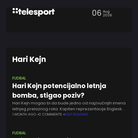
06
Aug
2026
Hari Kejn
FUDBAL
Hari Kejn potencijalno letnja
bomba, stigao poziv?
Hari Kejn mogao bi da bude jedno od najzvučnijih imena
letnjeg prelaznog roka. Kapiten reprezentacije Engleske
nalazi se na meti Barselone, koja već pravi planove za
1 MONTH AGO
0 COMMENTS
KEEP READING
život posle Roberta Levandovskog.
FUDBAL