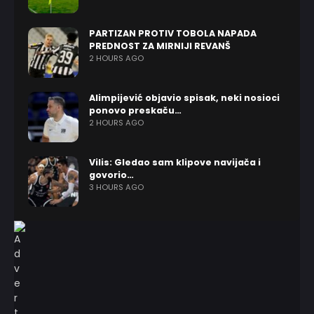
PARTIZAN PROTIV TOBOLA NAPADA
PREDNOST ZA MIRNIJI REVANŠ
2 HOURS AGO
Alimpijević objavio spisak, neki nosioci
ponovo preskaču…
2 HOURS AGO
Vilis: Gledao sam klipove navijača i
govorio…
3 HOURS AGO