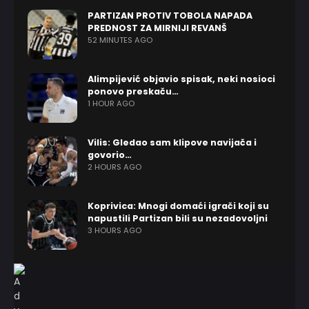
PARTIZAN PROTIV TOBOLA NAPADA
PREDNOST ZA MIRNIJI REVANŠ
52 MINUTES AGO
Alimpijević objavio spisak, neki nosioci
ponovo preskaču…
1 HOUR AGO
Vilis: Gledao sam klipove navijača i
govorio…
2 HOURS AGO
Koprivica: Mnogi domaći igrači koji su
napustili Partizan bili su nezadovoljni
3 HOURS AGO