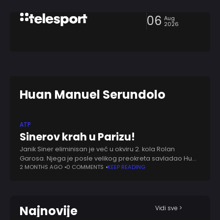
06
Aug
2026
Huan Manuel Serundolo
ATP
Sinerov krah u Parizu!
Janik Siner eliminisan je već u okviru 2. kola Rolan
Garosa. Njega je posle velikog preokreta savladao Huan
Manuel Serundolo rezultatom 3:2 (3:6, 2:6, 7:5, 6:1 i 6:1).
2 MONTHS AGO
0 COMMENTS
KEEP READING
Bio je
Najnovije
Vidi sve >