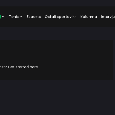
Tenis
Esports
Ostali sportovi
Kolumna
Intervju
post?
Get started here
.