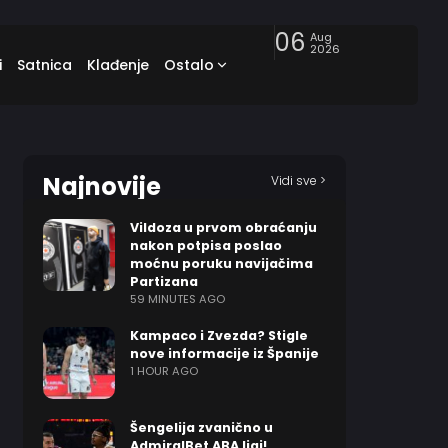
06
Aug
2026
i
Satnica
Klađenje
Ostalo
Najnovije
Vidi sve >
Vildoza u prvom obraćanju
nakon potpisa poslao
moćnu poruku navijačima
Partizana
59 MINUTES AGO
Kampaco i Zvezda? Stigle
nove informacije iz Španije
1 HOUR AGO
Šengelija zvanično u
AdmiralBet ABA ligi!