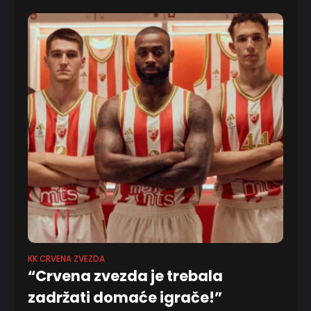
od Milana, Bajerna i Zadra –
KK CRVENA ZVEZDA
“Crvena zvezda je trebala
zadržati domaće igrače!”