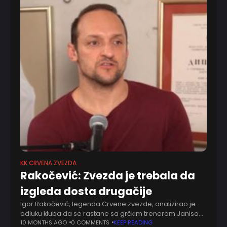
KK CRVENA ZVEZDA
Rakočević: Zvezda je trebala da
izgleda dosta drugačije
Igor Rakočević, legenda Crvene zvezde, analizirao je
odluku kluba da se rastane sa grčkim trenerom Janisom
Sferopulosom nakon lošeg starta sezone. Tri poraza –
10 MONTHS AGO
0 COMMENTS
KEEP READING