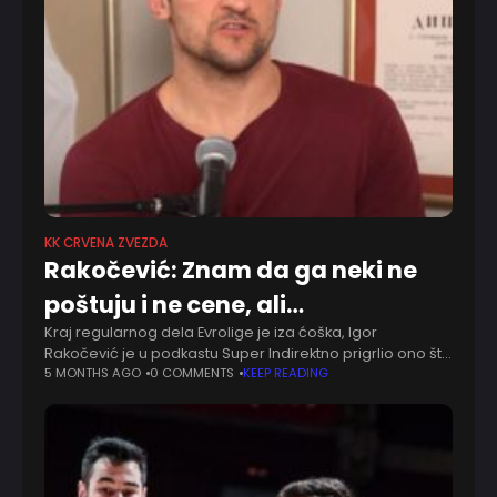
KK CRVENA ZVEZDA
Rakočević: Znam da ga neki ne
poštuju i ne cene, ali…
Kraj regularnog dela Evrolige je iza ćoška, Igor
Rakočević je u podkastu Super Indirektno prigrlio ono što
je Crvena zvezda do sad uradila. Nekima bi uspeh bio
5 MONTHS AGO
0 COMMENTS
KEEP READING
odlazak u plej-of,