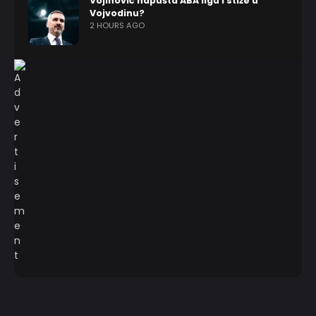
Vojinović napušta ABA ligu i stiže u
Vojvodinu?
2 HOURS AGO