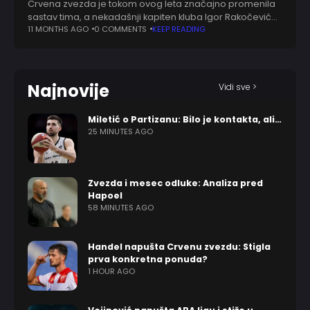
Crvena zvezda je tokom ovog leta značajno promenila
sastav tima, a nekadašnji kapiten kluba Igor Rakočević
oglasio se na društvenoj mreži X. On je izneo svoje
11 MONTHS AGO
0 COMMENTS
KEEP READING
mišljenje o prelaznom roku
Najnovije
Vidi sve >
Miletić o Partizanu: Bilo je kontakta, ali…
25 MINUTES AGO
Zvezda i mesec odluke: Analiza pred
Hapoel
58 MINUTES AGO
Handel napušta Crvenu zvezdu: Stigla
prva konkretna ponuda?
1 HOUR AGO