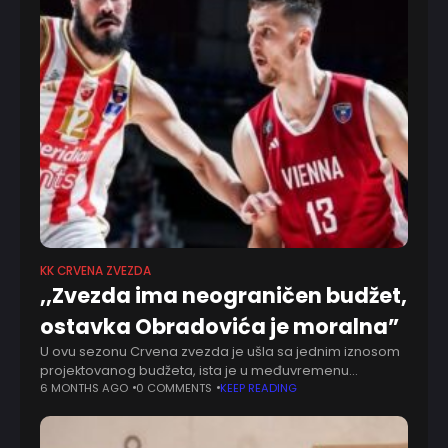
KK CRVENA ZVEZDA
,,Zvezda ima neograničen budžet,
ostavka Obradovića je moralna”
U ovu sezonu Crvena zvezda je ušla sa jednim iznosom
projektovanog budžeta, ista je u međuvremenu
uvećana. Ulaganja Igor Rakočević pozdravlja, ali
6 MONTHS AGO
0 COMMENTS
KEEP READING
postoje neke stvari koje mu se ne sviđaju.