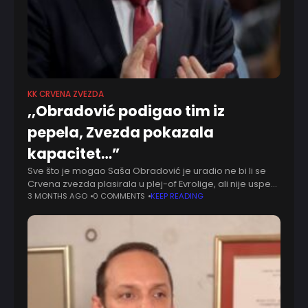
KK CRVENA ZVEZDA
,,Obradović podigao tim iz
pepela, Zvezda pokazala
kapacitet…”
Sve što je mogao Saša Obradović je uradio ne bi li se
Crvena zvezda plasirala u plej-of Evrolige, ali nije uspeo.
Sezona nije preterano uspešna, Igor Rakočević je u
3 MONTHS AGO
0 COMMENTS
KEEP READING
intervjuu