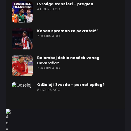
Evroliga transferi – pregled
4 HOURS AGO
Kenan spreman za povratak!?
7 HOURS AGO
Bolomboj dobio neočekivanog
udvarača?
7 HOURS AGO
Odželej i Zvezda – poznat epilog?
8 HOURS AGO