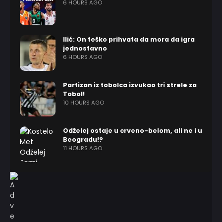
6 HOURS AGO
Ilić: On teško prihvata da mora da igra
jednostavno
6 HOURS AGO
Partizan iz tobolca izvukao tri strele za
Tobol!
10 HOURS AGO
Odželej ostaje u crveno-belom, ali ne i u
Beogradu!?
11 HOURS AGO