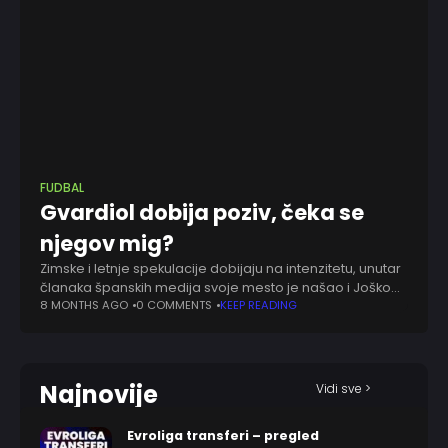
FUDBAL
Gvardiol dobija poziv, čeka se
njegov mig?
Zimske i letnje spekulacije dobijaju na intenzitetu, unutar
članaka španskih medija svoje mesto je našao i Joško
Gvardiol. Pravo iz vedra neba polivalentni hrvatski
8 MONTHS AGO
0 COMMENTS
KEEP READING
defanzivac pomenut je u kontekstu napuštanja
Najnovije
Vidi sve >
Evroliga transferi – pregled