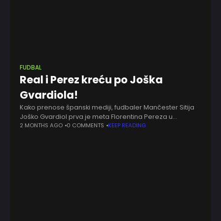
FUDBAL
Real i Perez kreću po Joška
Gvardiola!
Kako prenose španski mediji, fudbaler Mančester Sitija
Joško Gvardiol prva je meta Florentina Pereza u
rekonstrukciji odbrane Real Madrida. Budući da se radi o
2 MONTHS AGO
0 COMMENTS
KEEP READING
polivalentnom igraču koji može da pokriva