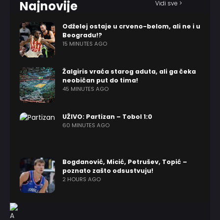
Najnovije
Vidi sve >
Odželej ostaje u crveno-belom, ali ne i u
Beogradu!?
15 MINUTES AGO
Žalgiris vraća starog aduta, ali ga čeka
neobičan put do tima!
45 MINUTES AGO
UŽIVO: Partizan – Tobol 1:0
60 MINUTES AGO
Bogdanović, Micić, Petrušev, Topić –
poznato zašto odsustvuju!
2 HOURS AGO