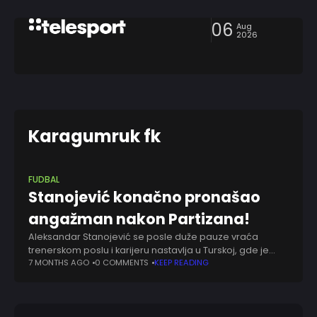
06
Aug
2026
Karagumruk fk
FUDBAL
Stanojević konačno pronašao
angažman nakon Partizana!
Aleksandar Stanojević se posle duže pauze vraća
trenerskom poslu i karijeru nastavlja u Turskoj, gde je
preuzeo ekipu Fatih Karagumruka. Više od godinu dana
7 MONTHS AGO
0 COMMENTS
KEEP READING
nakon odlaska iz Partizana, iskusni srpski