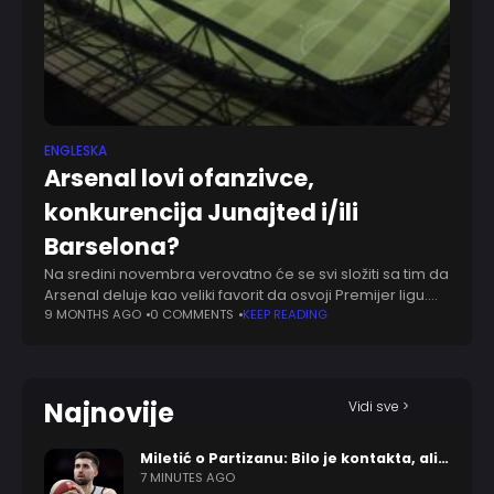
ENGLESKA
Arsenal lovi ofanzivce,
konkurencija Junajted i/ili
Barselona?
Na sredini novembra verovatno će se svi složiti sa tim da
Arsenal deluje kao veliki favorit da osvoji Premijer ligu.
Naravno, njihove ambicije nisu vezane samo za jedno
9 MONTHS AGO
0 COMMENTS
KEEP READING
takmičenje, a
Najnovije
Vidi sve >
Miletić o Partizanu: Bilo je kontakta, ali…
7 MINUTES AGO