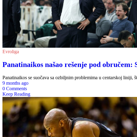
Evroliga
Panatinaikos našao rešenje pod obručem: 
Panatinaikos se suočava sa ozbiljnim problemima u centarskoj liniji, 
9 months ago
0 Comments
Keep Reading