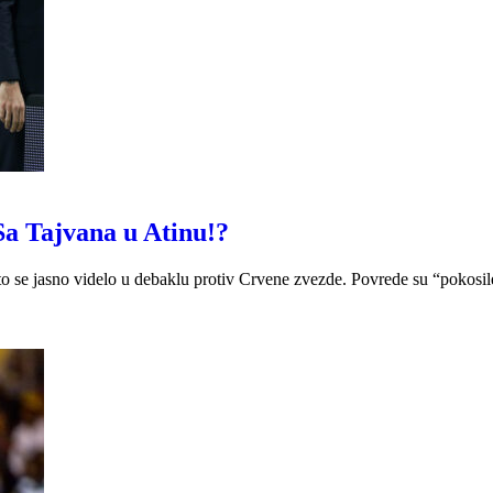
Sa Tajvana u Atinu!?
što se jasno videlo u debaklu protiv Crvene zvezde. Povrede su “pokosil