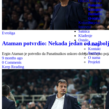
Odbojka
Ostalo
Rukomet
Ponuda
Vaterpolo
Kontakt
Borilački
Partneri
sportovi
O nama
Kolumna
Projekti
Intervjui
Satnica
Evroliga
Klađenje
Ostalo
Ataman potvrdio: Nekada jedan od najbolji
Ponuda
Kontakt
Partneri
Ergin Ataman je potvrdio da Panatinaikos uskoro dobija značajno poja
O nama
9 months ago
Projekti
0 Comments
Keep Reading