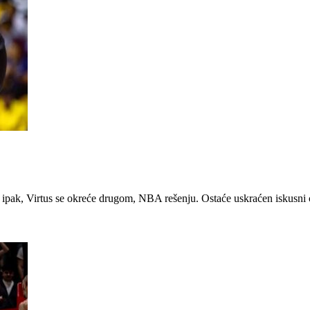
?
, ipak, Virtus se okreće drugom, NBA rešenju. Ostaće uskraćen iskusni