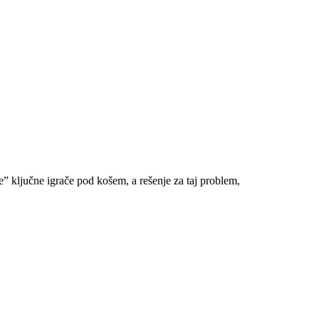
e” ključne igrače pod košem, a rešenje za taj problem,