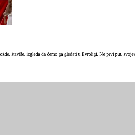
vožđe, štaviše, izgleda da ćemo ga gledati u Evroligi. Ne prvi put, sv