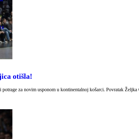
24
ica otišla!
ka i potrage za novim usponom u kontinentalnoj košarci. Povratak Želj