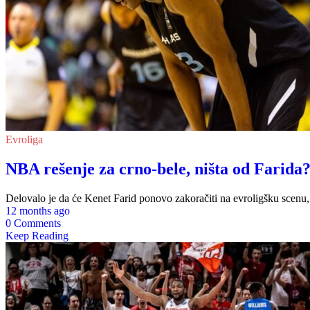
Evroliga
NBA rešenje za crno-bele, ništa od Farida
Delovalo je da će Kenet Farid ponovo zakoračiti na evroligšku scenu
12 months ago
0 Comments
Keep Reading