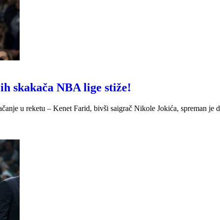
h skakača NBA lige stiže!
čanje u reketu – Kenet Farid, bivši saigrač Nikole Jokića, spreman je 