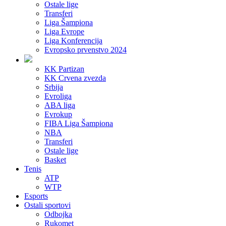
Ostale lige
Transferi
Liga Šampiona
Liga Evrope
Liga Konferencija
Evropsko prvenstvo 2024
KK Partizan
KK Crvena zvezda
Srbija
Evroliga
ABA liga
Evrokup
FIBA Liga Šampiona
NBA
Transferi
Ostale lige
Basket
Tenis
ATP
WTP
Esports
Ostali sportovi
Odbojka
Rukomet