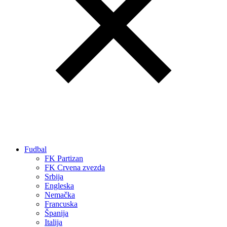
Fudbal
FK Partizan
FK Crvena zvezda
Srbija
Engleska
Nemačka
Francuska
Španija
Italija