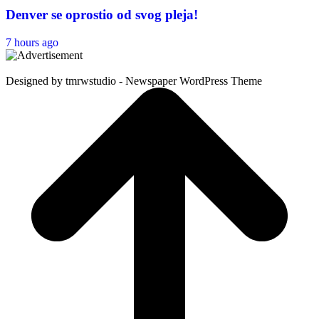
Denver se oprostio od svog pleja!
7 hours ago
Designed by tmrwstudio - Newspaper WordPress Theme