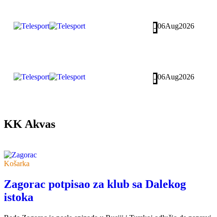
06
Aug
2026
-
06
Aug
2026
-
KK Akvas
Košarka
Zagorac potpisao za klub sa Dalekog
istoka