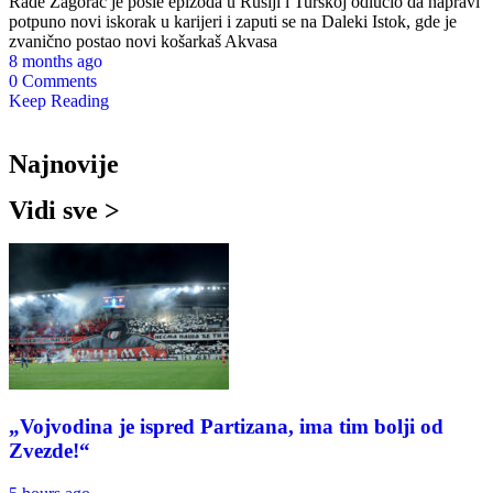
Rade Zagorac je posle epizoda u Rusiji i Turskoj odlučio da napravi
potpuno novi iskorak u karijeri i zaputi se na Daleki Istok, gde je
zvanično postao novi košarkaš Akvasa
8 months ago
0 Comments
Keep Reading
Najnovije
Vidi sve >
„Vojvodina je ispred Partizana, ima tim bolji od
Zvezde!“