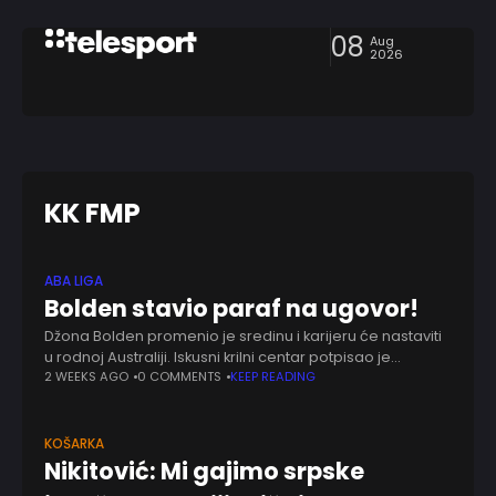
08
Aug
2026
KK FMP
ABA LIGA
Bolden stavio paraf na ugovor!
Džona Bolden promenio je sredinu i karijeru će nastaviti
u rodnoj Australiji. Iskusni krilni centar potpisao je
jednogodišnji ugovor sa Kerns Tajpansima, čime se
2 WEEKS AGO
0 COMMENTS
KEEP READING
vratio u domaće prvenstvo nakon poslednje
KOŠARKA
Nikitović: Mi gajimo srpske