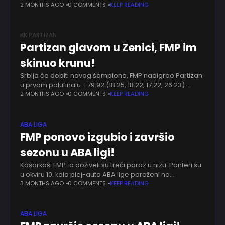
rezultatom 92:79. Po završetku meča na konferenciji za
2 MONTHS AGO
0 COMMENTS
KEEP READING
medije govorio
KK PARTIZAN
Partizan glavom u Zenici, FMP im
skinuo krunu!
Srbija će dobiti novog šampiona, FMP nadigrao Partizan
u prvom polufinalu - 79:92 (18:25, 18:22, 17:22, 26:23).
Stanojević se prvi upisao na ovom meču sa linije penala,
2 MONTHS AGO
0 COMMENTS
KEEP READING
Stefanović je zaslužan
ABA LIGA
FMP ponovo izgubio i završio
sezonu u ABA ligi!
Košarkaši FMP-a doživeli su treći poraz u nizu. Panteri su
u okviru 10. kola plej-auta ABA lige poraženi na
domaćem terenu od Ilirije rezultatom 88:82. FMP sada
3 MONTHS AGO
0 COMMENTS
KEEP READING
ima skor od
ABA LIGA