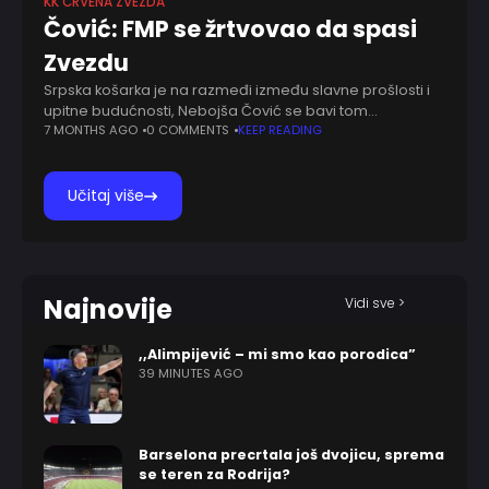
KK CRVENA ZVEZDA
Čović: FMP se žrtvovao da spasi
Zvezdu
Srpska košarka je na razmeđi između slavne prošlosti i
upitne budućnosti, Nebojša Čović se bavi tom
problematikom. Gostujući u podkastu Miljanov korner,
7 MONTHS AGO
0 COMMENTS
KEEP READING
predsednik Košarkaškog saveza Srbije se složio sa
utiskom
Učitaj više
Najnovije
Vidi sve >
,,Alimpijević – mi smo kao porodica”
39 MINUTES AGO
Barselona precrtala još dvojicu, sprema
se teren za Rodrija?