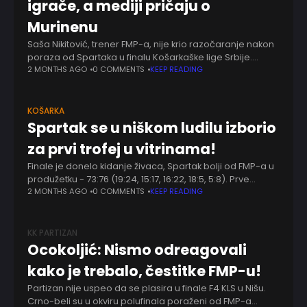
igrače, a mediji pričaju o
Murinenu
Saša Nikitović, trener FMP-a, nije krio razočaranje nakon
poraza od Spartaka u finalu Košarkaške lige Srbije.
Subotičani su posle produžetka stigli do istorijske titule,
2 MONTHS AGO
0 COMMENTS
KEEP READING
ali je završnica meča izazvala mnogo
KOŠARKA
Spartak se u niškom ludilu izborio
za prvi trofej u vitrinama!
Finale je donelo kidanje živaca, Spartak bolji od FMP-a u
produžetku - 73:76 (19:24, 15:17, 16:22, 18:5, 5:8). Prve
poene na meču postigli su Drobnjak i Radosavljević,
2 MONTHS AGO
0 COMMENTS
KEEP READING
potom su Barna
KK PARTIZAN
Ocokoljić: Nismo odreagovali
kako je trebalo, čestitke FMP-u!
Partizan nije uspeo da se plasira u finale F4 KLS u Nišu.
Crno-beli su u okviru polufinala poraženi od FMP-a