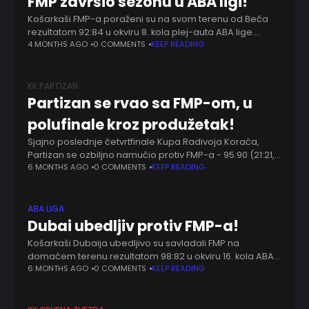
FMP završio sezonu u ABA ligi!
Košarkaši FMP-a poraženi su na svom terenu od Beča
rezultatom 92:84 u okviru 8. kola plej-auta ABA lige.
Panteri su tako propustili šansu da se domognu plej-ina
4 MONTHS AGO
0 COMMENTS
KEEP READING
ABA lige i
KK PARTIZAN
Partizan se rvao sa FMP-om, u
polufinale kroz produžetak!
Sjajno poslednje četvrtfinale Kupa Radivoja Koraća,
Partizan se ozbiljno namučio protiv FMP-a - 95:90 (21:21,
22:18, 16:27, 22:15, 14:9). Trojka Radosavljevića i prodor
6 MONTHS AGO
0 COMMENTS
KEEP READING
Fernanda na početku, angolanski centar je predvodio
ABA LIGA
Dubai ubedljiv protiv FMP-a!
Košarkaši Dubaija ubedljivo su savladali FMP na
domaćem terenu rezultatom 98:82 u okviru 16. kola ABA
lige. Izabranici Jurice Golemca ostali su na
6 MONTHS AGO
0 COMMENTS
KEEP READING
maksimalnom učinku i imaju 14 pobeda, dok