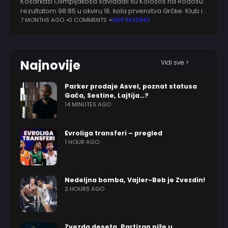
Košarkaši Olimpijakosa savladali su Kolosos na Rodosu
rezultatom 98:85 u okviru 16. kola prvenstva Grčke. Klub iz
Pireja ima 15 trijumfa i nula poraza, dok je Kolosos na
7 MONTHS AGO
0 COMMENTS
KEEP READING
četiri pobeda
Najnovije
Vidi sve >
Parker prodaje Asvel, poznat statusa
Gača, Sestine, Lajtija…?
14 MINUTES AGO
Evroliga transferi – pregled
1 HOUR AGO
Nedeljna bomba, Vajler-Beb je Zvezdin!
2 HOURS AGO
Zvezda deseta, Partizan niže u