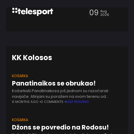
09
Aug
2026
KK Kolosos
KOŠARKA
Panatinaikos se obrukao!
Košarkaši Panatinaikosa još jednom su razočarali
navijače. Atinjani su poraženi na svom terenu od
Kolososa sa Rodosa rezultatom 102:97 u okviru 19. kola
6 MONTHS AGO
0 COMMENTS
KEEP READING
prvenstva Grčke. Gosti sa Rodosa su vodili
KOŠARKA
Džons se povredio na Rodosu!