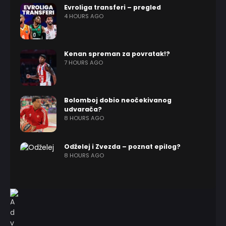
Evroliga transferi – pregled
4 HOURS AGO
Kenan spreman za povratak!?
7 HOURS AGO
Bolomboj dobio neočekivanog
udvarača?
8 HOURS AGO
Odželej i Zvezda – poznat epilog?
8 HOURS AGO