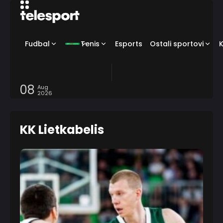
Fudbal
Tenis
Esports
Ostali sportovi
08
Aug
2026
KK Lietkabelis