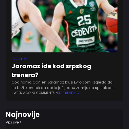
EVROKUP
Jaramaz ide kod srpskog
trenera?
Godinama Ognjen Jaramaz kruži Evropom, izgleda da
se bliži trenutak da doda još jednu zemlju na spisak onih
u kojima je živeo i igrao. Borbeni bek je na dobrom putu
1 WEEK AGO
0 COMMENTS
KEEP READING
Najnovije
Vidi sve >