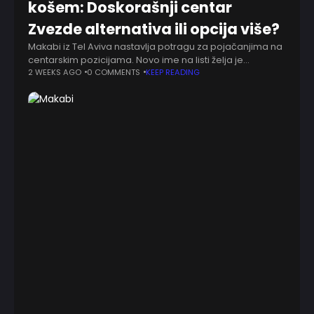
košem: Doskorašnji centar
Zvezde alternativa ili opcija više?
Makabi iz Tel Aviva nastavlja potragu za pojačanjima na
centarskim pozicijama. Novo ime na listi želja je
Armando Bejkot, doskorašnji košarkaš Fenerbahčea.
2 WEEKS AGO
0 COMMENTS
KEEP READING
Prema pisanju izraelskog lista Israel Hayom, pregovori
između