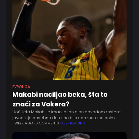
EVROLIGA
Makabi naciljao beka, šta to
znači za Vokera?
Uoči leta Makabi je imao jasan plan povodom rostera,
javnost je posebno detaljno bila upoznata sa onim
delom koji se tiče spoljne linije. Taj inicijalni plan
1 WEEK AGO
0 COMMENTS
KEEP READING
pretrpeo je određene promene