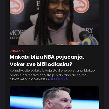
EVROLIGA
Makabi blizu NBA pojačanja,
Voker sve bliži odlasku?
Komplikacije polako bivaju stavljene po stranu, Makabi
počinje da rešava ono što je planirano da se reši
mnogo ranije. Polako se nazire sa kakvom će spoljnom
3 DAYS AGO
0 COMMENTS
KEEP READING
linijom naredne sezone raspolagati