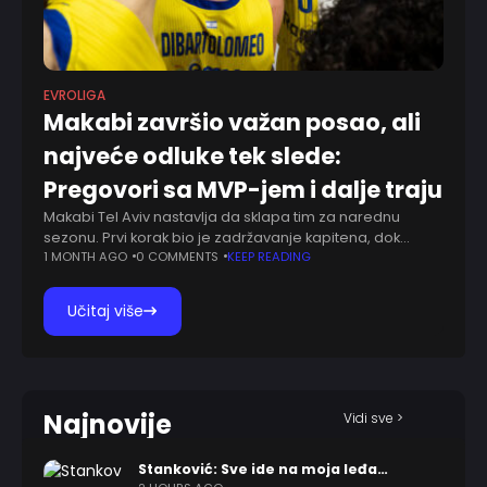
EVROLIGA
Makabi završio važan posao, ali
najveće odluke tek slede:
Pregovori sa MVP-jem i dalje traju
Makabi Tel Aviv nastavlja da sklapa tim za narednu
sezonu. Prvi korak bio je zadržavanje kapitena, dok
istovremeno traju pregovori sa nekoliko ključnih igrača
1 MONTH AGO
0 COMMENTS
KEEP READING
koji bi trebalo da čine okosnicu
Učitaj više
Najnovije
Vidi sve >
Stanković: Sve ide na moja leđa…