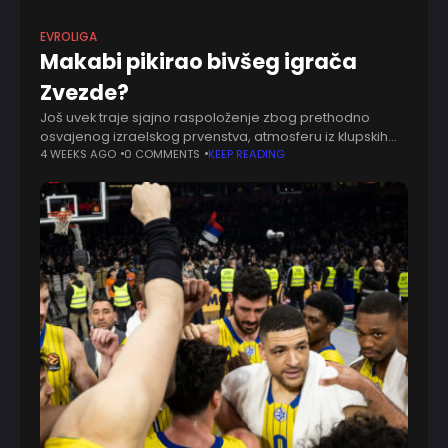
EVROLIGA
Makabi pikirao bivšeg igrača
Zvezde?
Još uvek traje sjajno raspoloženje zbog prethodno
osvajenog izraelskog prvenstva, atmosferu iz klupskih
prostorija Makabi je preneo na tržište. Tek jedan
4 WEEKS AGO
0 COMMENTS
KEEP READING
zvaničan dolazak, ali se punom parom u žutom delu