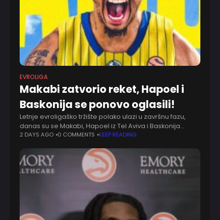
EVROLIGA
Makabi zatvorio reket, Hapoel i
Baskonija se ponovo oglasili!
Letnje evroligaško tržište polako ulazi u završnu fazu,
danas su se Makabi, Hapoel iz Tel Aviva i Baskonija
oglasili zbog novih igrača. U poslednje vreme retko
2 DAYS AGO
0 COMMENTS
KEEP READING
imamo potrebu ili priliku