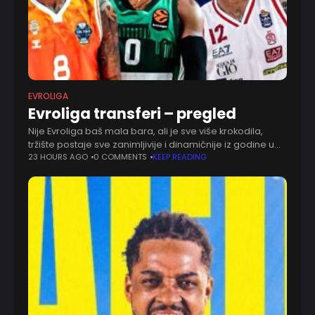
EVROLIGA
Evroliga transferi – pregled
Nije Evroliga baš mala bara, ali je sve više krokodila,
tržište postaje sve zanimljivije i dinamičnije iz godine u
godinu. Sad kad je Evroliga dobila i jednog novog-
23 HOURS AGO
0 COMMENTS
KEEP READING
starog člana, tržište