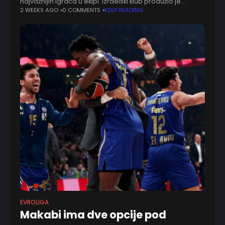
najvažnijih igrača u ekipi. Izraelski klub produžio je
saradnju sa Ifeom Lundbergom, koji je potpisao novi
2 WEEKS AGO
0 COMMENTS
KEEP READING
trogodišnji ugovor. Danski bek
EVROLIGA
Makabi ima dve opcije pod