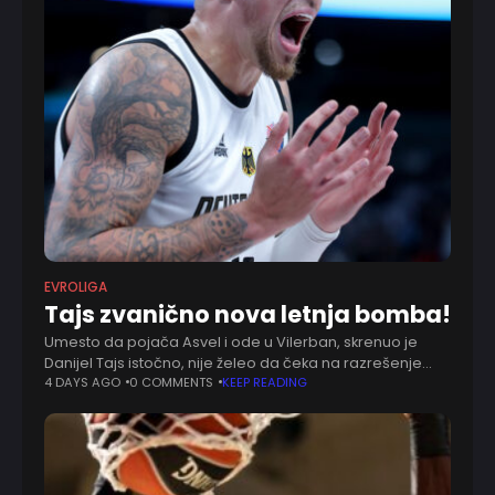
EVROLIGA
Tajs zvanično nova letnja bomba!
Umesto da pojača Asvel i ode u Vilerban, skrenuo je
Danijel Tajs istočno, nije želeo da čeka na razrešenje
teške situacije. Dvogodišnjom saradnjom Makabi je
4 DAYS AGO
0 COMMENTS
KEEP READING
pretvorio u svoj dobitak nedaće