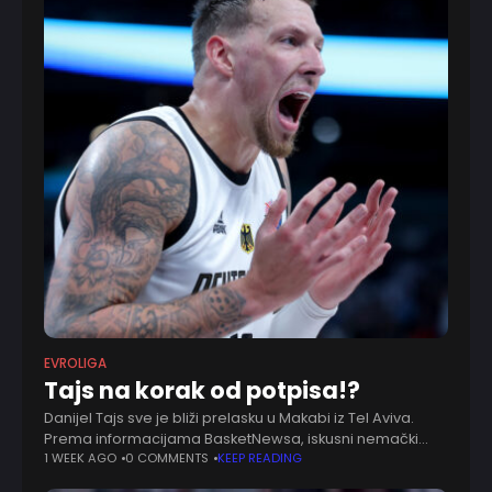
EVROLIGA
Tajs na korak od potpisa!?
Danijel Tajs sve je bliži prelasku u Makabi iz Tel Aviva.
Prema informacijama BasketNewsa, iskusni nemački
centar nalazi se u poodmaklim pregovorima sa
1 WEEK AGO
0 COMMENTS
KEEP READING
izraelskim velikanom, prenosi Basket News. Makabi ga