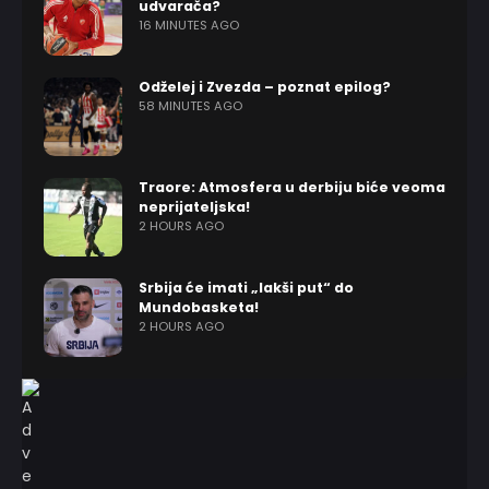
udvarača?
16 MINUTES AGO
Odželej i Zvezda – poznat epilog?
58 MINUTES AGO
Traore: Atmosfera u derbiju biće veoma
neprijateljska!
2 HOURS AGO
Srbija će imati „lakši put“ do
Mundobasketa!
2 HOURS AGO