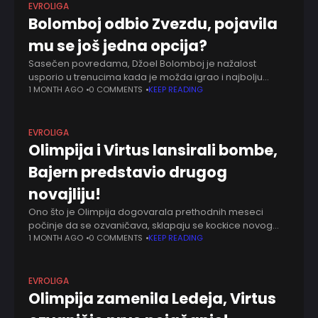
EVROLIGA
Bolomboj odbio Zvezdu, pojavila
mu se još jedna opcija?
Sasečen povredama, Džoel Bolomboj je nažalost
usporio u trenucima kada je možda igrao i najbolju
košarku u karijeri. Teška, specifična povreda ostavila je
1 MONTH AGO
0 COMMENTS
KEEP READING
traga, nakon što se vratio na teren
EVROLIGA
Olimpija i Virtus lansirali bombe,
Bajern predstavio drugog
novajliju!
Ono što je Olimpija dogovarala prethodnih meseci
počinje da se ozvaničava, sklapaju se kockice novog
rostera. Posle Aleka Pitersa i Džejsona Barnela stigao je
1 MONTH AGO
0 COMMENTS
KEEP READING
igrač koji je ustvari prvi dogovoren.
EVROLIGA
Olimpija zamenila Ledeja, Virtus