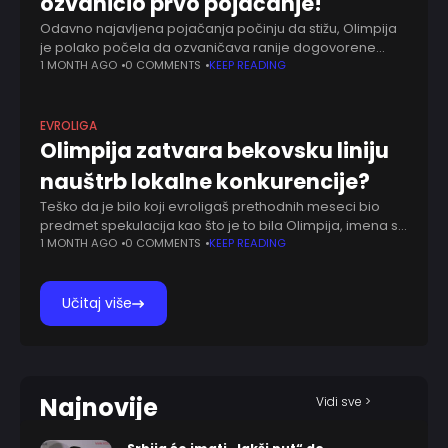
ozvaničio prvo pojačanje!
Odavno najavljena pojačanja počinju da stižu, Olimpija
je polako počela da ozvaničava ranije dogovorene
poslove. Odavno su Manekeni znali da ostaju bez Zeka
1 MONTH AGO
0 COMMENTS
KEEP READING
Ledeja, te su u sklapanju novog rostera
EVROLIGA
Olimpija zatvara bekovsku liniju
nauštrb lokalne konkurencije?
Teško da je bilo koji evroligaš prethodnih meseci bio
predmet spekulacija kao što je to bila Olimpija, imena su
se ređala kao na traci. Nakon što se titula italijanskog
1 MONTH AGO
0 COMMENTS
KEEP READING
šampiona
Učitaj više
Najnovije
Vidi sve >