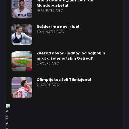
Srbija će imati „lakši put“ do
Mundobasketa!
19 MINUTES AGO
Baždar ima novi klub!
59 MINUTES AGO
Zvezda dovodi jednog od najboljih
igrača Zelenortskih Ostrva?
2 HOURS AGO
Olimpijakos želi Tiknizjana!
2 HOURS AGO