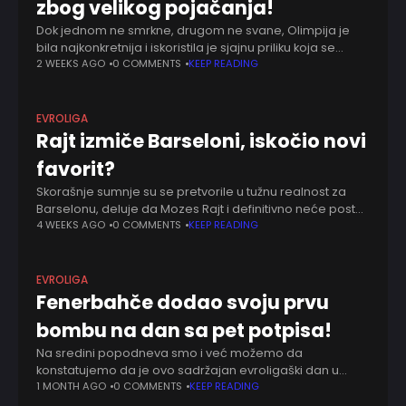
zbog velikog pojačanja!
Dok jednom ne smrkne, drugom ne svane, Olimpija je
bila najkonkretnija i iskoristila je sjajnu priliku koja se
iznenada ukazala. Iako je Mozes Rajt maltene sam sebe
2 WEEKS AGO
0 COMMENTS
KEEP READING
najavio u Barseloni,
EVROLIGA
Rajt izmiče Barseloni, iskočio novi
favorit?
Skorašnje sumnje su se pretvorile u tužnu realnost za
Barselonu, deluje da Mozes Rajt i definitivno neće postati
njihov igrač. Sunovrat katalonskog novog projekta odvija
4 WEEKS AGO
0 COMMENTS
KEEP READING
se brže nego što je
EVROLIGA
Fenerbahče dodao svoju prvu
bombu na dan sa pet potpisa!
Na sredini popodneva smo i već možemo da
konstatujemo da je ovo sadržajan evroligaški dan u
kome je svoje mesto našao i Fenerbahče. Mnogo
1 MONTH AGO
0 COMMENTS
KEEP READING
poslova je odavno dogovoreno. Uprava Žutih