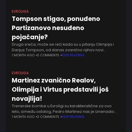
EVROLIGA
Tompson stigao, ponuđeno
Partizanovo nesuđeno
pojačanje?
Druga sreća, može se reći kada su u pitanju Olimpija i
Darijus Tompson, od danas zvanično njihov novi
plejmejker. Prethodnog leta kockice se nisu složile. Dugo
1 MONTH AGO
0 COMMENTS
KEEP READING
se pregovaralo i sada,
EVROLIGA
Martinez zvanično Realov,
Olimpija i Virtus predstavili još
novajlija!
Trenerske bombe u Evroligi su karakteristične za ovo
leto, između ostalog, Pedro Martinez nas je iznenadio
kao najnovija. Sada i zvanično, Real Madrid je
1 MONTH AGO
0 COMMENTS
KEEP READING
doskorašnjeg šefa struke Valensije imenovao kao