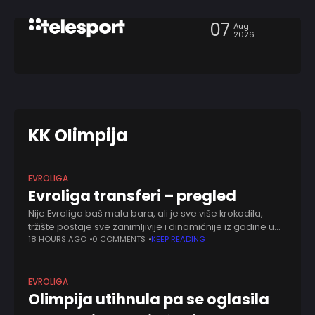
07
Aug
2026
KK Olimpija
EVROLIGA
Evroliga transferi – pregled
Nije Evroliga baš mala bara, ali je sve više krokodila,
tržište postaje sve zanimljivije i dinamičnije iz godine u
godinu. Sad kad je Evroliga dobila i jednog novog-
18 HOURS AGO
0 COMMENTS
KEEP READING
starog člana, tržište
EVROLIGA
Olimpija utihnula pa se oglasila